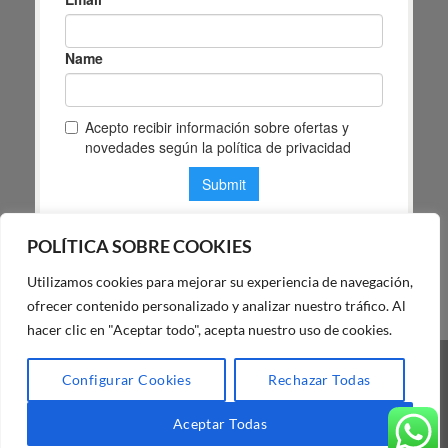
POLÍTICA SOBRE COOKIES
Utilizamos cookies para mejorar su experiencia de navegación,
POLÍTICA DE PRIVACIDAD DE MAS MASIA
ofrecer contenido personalizado y analizar nuestro tráfico. Al
hacer clic en "Aceptar todo", acepta nuestro uso de cookies.
Visa
PayPal
Stripe
MasterCard
Cash
Configurar Cookies
Rechazar Todas
On
BLOG
FAQ
NUESTRA TIENDA
Delivery
Aceptar Todas
Copyright 2026 ©
Mas Masiá