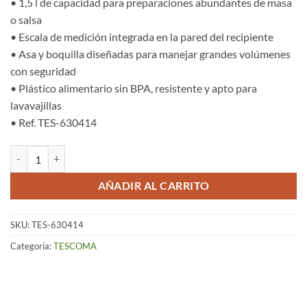
• 1,5 l de capacidad para preparaciones abundantes de masa
o salsa
• Escala de medición integrada en la pared del recipiente
• Asa y boquilla diseñadas para manejar grandes volúmenes
con seguridad
• Plástico alimentario sin BPA, resistente y apto para
lavavajillas
• Ref. TES-630414
Jarra Mezcladora con Escala (1,5 Lts) – Delícia cantidad
AÑADIR AL CARRITO
SKU:
TES-630414
Categoría:
TESCOMA