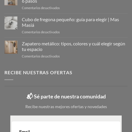
6 pasos
Solución
en
Comentarios desactivados
Moderna
Organizar
para
el
Cubo de fregona pequeño: guía para elegir | Mas
Organizar
armario
Tu
Masiá
de
Calzado
en
Comentarios desactivados
la
Cubo
limpieza:
de
Zapatero metálico: tipos, colores y cuál elegir según
guía
fregona
completa
tu espacio
pequeño:
en
en
Comentarios desactivados
guía
6
Zapatero
para
pasos
metálico:
elegir
tipos,
RECIBE NUESTRAS OFERTAS
|
colores
Mas
y
Masiá
cuál
elegir
📬 Sé parte de nuestra comunidad
según
tu
Recibe nuestras mejores ofertas y novedades
espacio