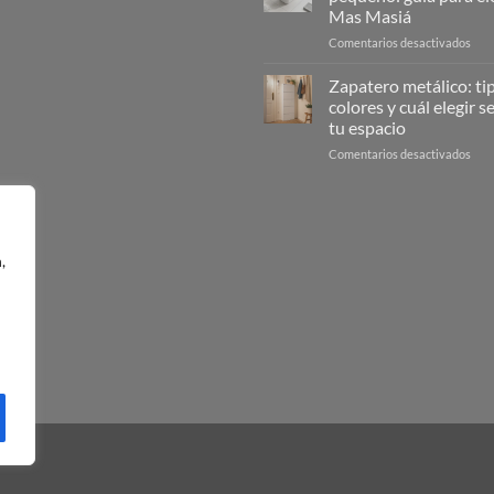
de
Mas Masiá
la
en
Comentarios desactivados
limp
Cub
guía
de
com
Zapatero metálico: ti
freg
en
colores y cuál elegir 
peq
6
tu espacio
guía
pas
en
Comentarios desactivados
para
Zap
eleg
metá
|
tipos
Mas
colo
Mas
y
,
cuál
eleg
seg
tu
espa