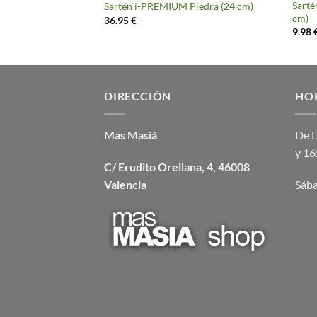
cción Granite (28
Sarté
Sartén i-PREMIUM Piedra (24 cm)
cm)
36.95
€
9.98
DIRECCIÓN
HO
Mas Masiá
De L
y 16
C/ Erudito Orellana, 4, 46008
Valencia
Sába