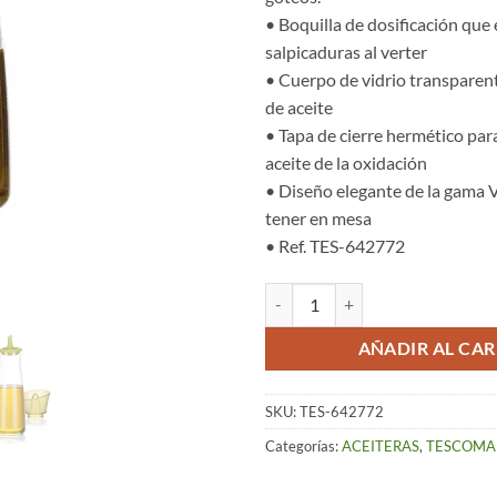
• Boquilla de dosificación que 
salpicaduras al verter
• Cuerpo de vidrio transparente
de aceite
• Tapa de cierre hermético par
aceite de la oxidación
• Diseño elegante de la gama 
tener en mesa
• Ref. TES-642772
Aceitera (250 ml) – Vitamino can
AÑADIR AL CAR
SKU:
TES-642772
Categorías:
ACEITERAS
,
TESCOMA