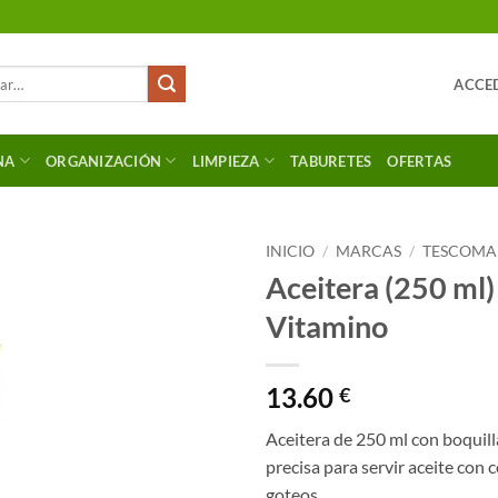
ACCED
NA
ORGANIZACIÓN
LIMPIEZA
TABURETES
OFERTAS
INICIO
/
MARCAS
/
TESCOMA
Aceitera (250 ml)
Vitamino
13.60
€
Aceitera de 250 ml con boquill
precisa para servir aceite con c
goteos.