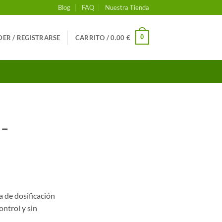
Blog
FAQ
Nuestra Tienda
0
ER / REGISTRARSE
CARRITO /
0.00
€
 –
a de dosificación
ontrol y sin