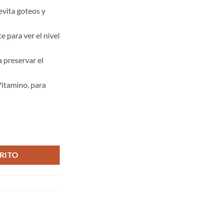
evita goteos y
 para ver el nivel
a preservar el
Vitamino, para
tidad
RITO