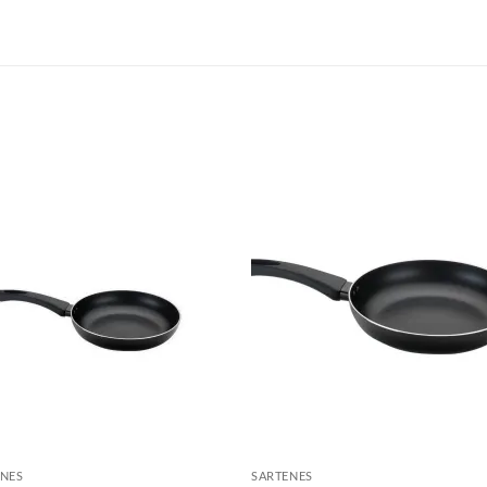
S
ENES
SARTENES