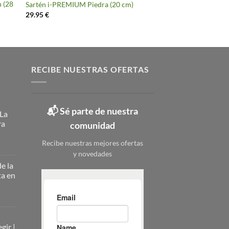
n (28
Sartén i-PREMIUM Piedra (20 cm)
29.95
€
RECIBE NUESTRAS OFERTAS
📬 Sé parte de nuestra
 La
ra
comunidad
Recibe nuestras mejores ofertas
y novedades
ateros
licos:
e la
ta en
ción
erna
nizar
nizar
rio
zado
gir |