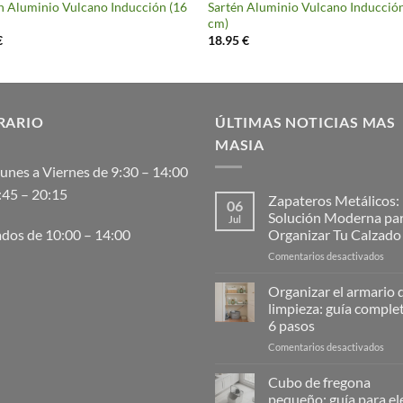
n Aluminio Vulcano Inducción (16
Sartén Aluminio Vulcano Inducció
cm)
€
18.95
€
RARIO
ÚLTIMAS NOTICIAS MAS
MASIA
unes a Viernes de 9:30 – 14:00
:45 – 20:15
Zapateros Metálicos:
06
Solución Moderna pa
Jul
Organizar Tu Calzado
dos de 10:00 – 14:00
en
Comentarios desactivados
Zap
Metá
Organizar el armario d
La
limpieza: guía comple
Solu
6 pasos
Mod
en
Comentarios desactivados
para
Orga
Orga
el
Tu
Cubo de fregona
arma
Cal
pequeño: guía para ele