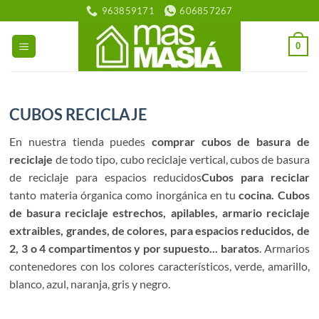
Saltar
963859171
606857267
al
contenido
0
CUBOS RECICLAJE
En nuestra tienda puedes
comprar cubos de basura de
reciclaje
de todo tipo, cubo reciclaje vertical, cubos de basura
de reciclaje para espacios reducidos
Cubos para reciclar
tanto materia órganica como inorgánica en tu
cocina. Cubos
de basura reciclaje estrechos, apilables, armario reciclaje
extraibles, grandes, de colores, para espacios reducidos, de
2, 3 o 4 compartimentos y por supuesto... baratos
. Armarios
contenedores con los colores característicos, verde, amarillo,
blanco, azul, naranja, gris y negro.