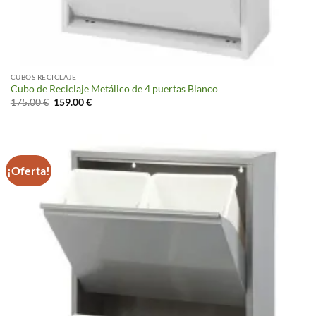
CUBOS RECICLAJE
Cubo de Reciclaje Metálico de 4 puertas Blanco
El
El
175.00
€
159.00
€
precio
precio
original
actual
era:
es:
175.00 €.
159.00 €.
¡Oferta!