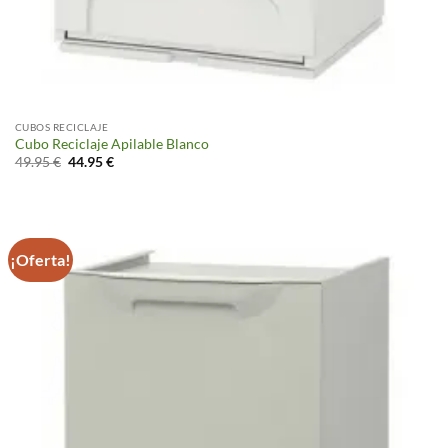
CUBOS RECICLAJE
Cubo Reciclaje Apilable Blanco
El
El
49.95
€
44.95
€
precio
precio
original
actual
era:
es:
49.95 €.
44.95 €.
¡Oferta!