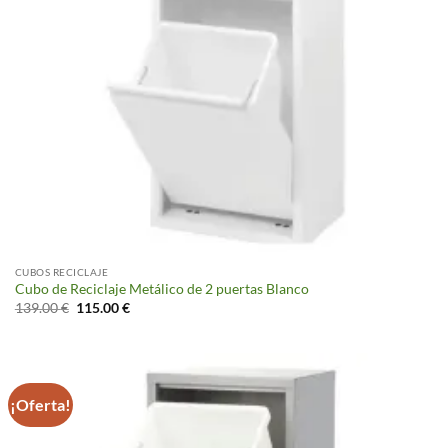
CUBOS RECICLAJE
Cubo de Reciclaje Metálico de 2 puertas Blanco
El
El
139.00
€
115.00
€
precio
precio
original
actual
era:
es:
139.00 €.
115.00 €.
¡Oferta!