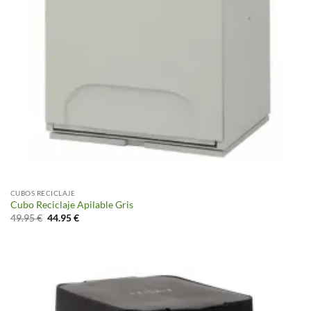
CUBOS RECICLAJE
Cubo Reciclaje Apilable Gris
El
El
49.95
€
44.95
€
precio
precio
original
actual
era:
es:
49.95 €.
44.95 €.