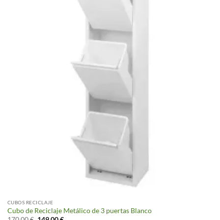
CUBOS RECICLAJE
Cubo de Reciclaje Metálico de 3 puertas Blanco
El
El
170.00
€
149.00
€