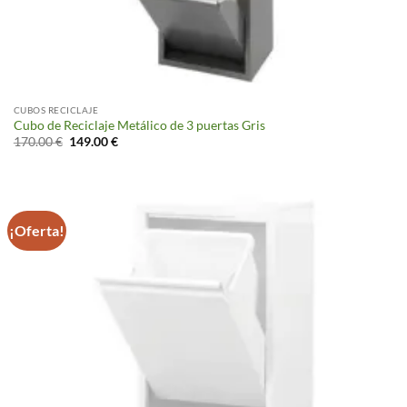
CUBOS RECICLAJE
Cubo de Reciclaje Metálico de 3 puertas Gris
El
El
170.00
€
149.00
€
precio
precio
original
actual
era:
es:
170.00 €.
149.00 €.
¡Oferta!