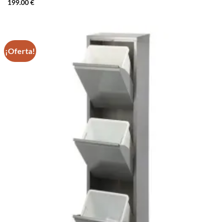
199.00
€
¡Oferta!