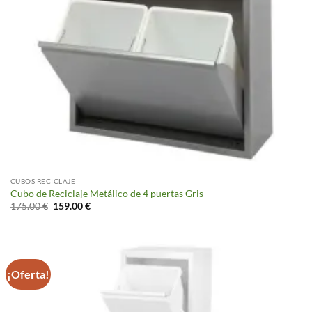
CUBOS RECICLAJE
Cubo de Reciclaje Metálico de 4 puertas Gris
El
El
175.00
€
159.00
€
precio
precio
original
actual
era:
es:
175.00 €.
159.00 €.
¡Oferta!