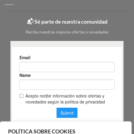
colores
Mas
y
Masiá
cuál
elegir
📬 Sé parte de nuestra comunidad
según
tu
Recibe nuestras mejores ofertas y novedades
espacio
POLÍTICA SOBRE COOKIES