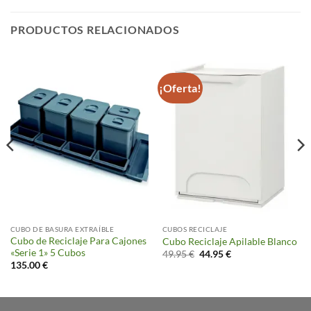
PRODUCTOS RELACIONADOS
¡Oferta!
CUBO DE BASURA EXTRAÍBLE
CUBOS RECICLAJE
Cubo de Reciclaje Para Cajones
Cubo Reciclaje Apilable Blanco
«Serie 1» 5 Cubos
El
El
49.95
€
44.95
€
precio
precio
135.00
€
original
actual
era:
es:
49.95 €.
44.95 €.