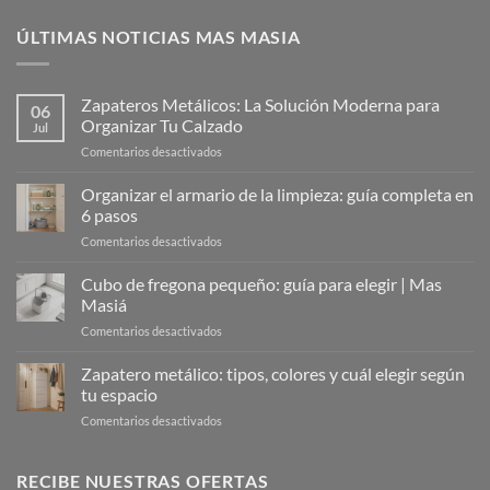
ÚLTIMAS NOTICIAS MAS MASIA
Zapateros Metálicos: La Solución Moderna para
06
Organizar Tu Calzado
Jul
en
Comentarios desactivados
Zapateros
Metálicos:
Organizar el armario de la limpieza: guía completa en
La
6 pasos
Solución
en
Comentarios desactivados
Moderna
Organizar
para
el
Cubo de fregona pequeño: guía para elegir | Mas
Organizar
armario
Tu
Masiá
de
Calzado
en
Comentarios desactivados
la
Cubo
limpieza:
de
Zapatero metálico: tipos, colores y cuál elegir según
guía
fregona
completa
tu espacio
pequeño:
en
en
Comentarios desactivados
guía
6
Zapatero
para
pasos
metálico:
elegir
tipos,
RECIBE NUESTRAS OFERTAS
|