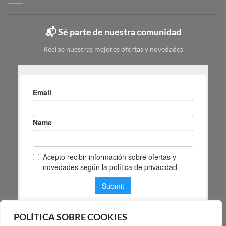
y
Masiá
cuál
elegir
📬 Sé parte de nuestra comunidad
según
tu
Recibe nuestras mejores ofertas y novedades
espacio
POLÍTICA SOBRE COOKIES