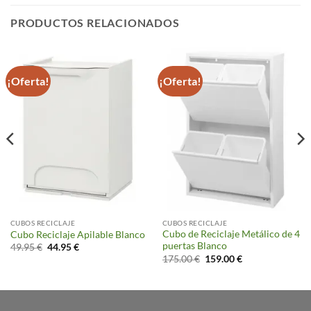
PRODUCTOS RELACIONADOS
¡Oferta!
¡Oferta!
CUBOS RECICLAJE
CUBOS RECICLAJE
Cubo de Reciclaje Metálico de 4
Cubo Reciclaje Apilable Blanco
puertas Blanco
El
El
49.95
€
44.95
€
precio
precio
El
El
175.00
€
159.00
€
original
actual
precio
precio
era:
es:
original
actual
49.95 €.
44.95 €.
era:
es:
175.00 €.
159.00 €.