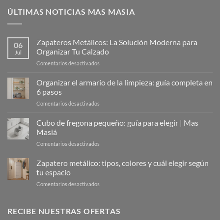
ÚLTIMAS NOTICIAS MAS MASIA
Zapateros Metálicos: La Solución Moderna para
06
Organizar Tu Calzado
Jul
en
Comentarios desactivados
Zapateros
Metálicos:
Organizar el armario de la limpieza: guía completa en
La
6 pasos
Solución
en
Comentarios desactivados
Moderna
Organizar
para
el
Cubo de fregona pequeño: guía para elegir | Mas
Organizar
armario
Tu
Masiá
de
Calzado
en
Comentarios desactivados
la
Cubo
limpieza:
de
Zapatero metálico: tipos, colores y cuál elegir según
guía
fregona
completa
tu espacio
pequeño:
en
en
Comentarios desactivados
guía
6
Zapatero
para
pasos
metálico:
elegir
tipos,
RECIBE NUESTRAS OFERTAS
|
colores
Mas