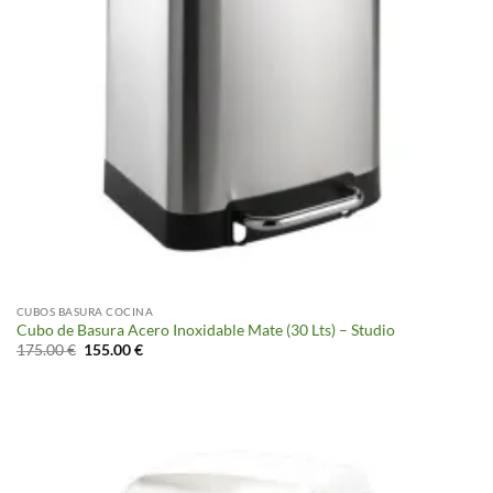
CUBOS BASURA COCINA
Cubo de Basura Acero Inoxidable Mate (30 Lts) – Studio
El
El
175.00
€
155.00
€
precio
precio
original
actual
era:
es:
175.00 €.
155.00 €.