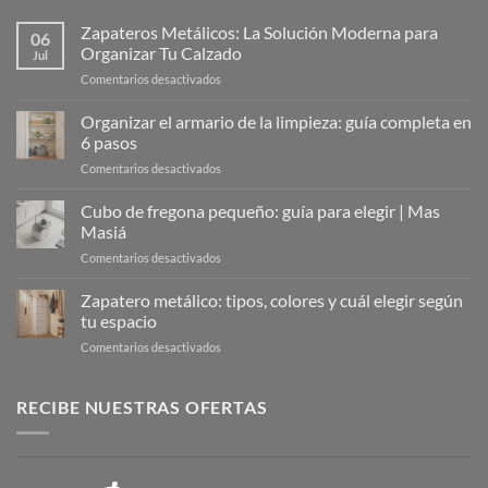
Zapateros Metálicos: La Solución Moderna para
06
Organizar Tu Calzado
Jul
en
Comentarios desactivados
Zapateros
Metálicos:
Organizar el armario de la limpieza: guía completa en
La
6 pasos
Solución
en
Comentarios desactivados
Moderna
Organizar
para
el
Cubo de fregona pequeño: guía para elegir | Mas
Organizar
armario
Tu
Masiá
de
Calzado
en
Comentarios desactivados
la
Cubo
limpieza:
de
Zapatero metálico: tipos, colores y cuál elegir según
guía
fregona
completa
tu espacio
pequeño:
en
en
Comentarios desactivados
guía
6
Zapatero
para
pasos
metálico:
elegir
tipos,
RECIBE NUESTRAS OFERTAS
|
colores
Mas
y
Masiá
cuál
elegir