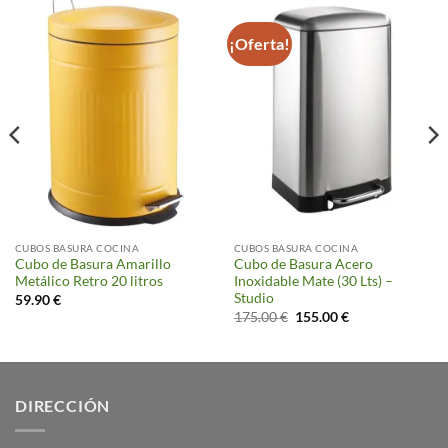
¡Oferta!
CUBOS BASURA COCINA
CUBOS BASURA COCINA
Cubo de Basura Amarillo
Cubo de Basura Acero
Metálico Retro 20 litros
Inoxidable Mate (30 Lts) –
Studio
59.90
€
El
El
175.00
€
155.00
€
precio
precio
original
actual
era:
es:
175.00 €.
155.00 €.
DIRECCIÓN