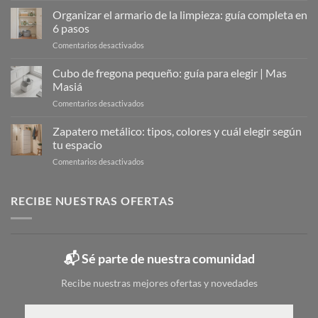
Metálicos:
Organizar el armario de la limpieza: guía completa en
La
6 pasos
Solución
en
Comentarios desactivados
Moderna
Organizar
para
el
Cubo de fregona pequeño: guía para elegir | Mas
Organizar
armario
Tu
Masiá
de
Calzado
en
Comentarios desactivados
la
Cubo
limpieza:
de
Zapatero metálico: tipos, colores y cuál elegir según
guía
fregona
completa
tu espacio
pequeño:
en
en
Comentarios desactivados
guía
6
Zapatero
para
pasos
metálico:
elegir
tipos,
RECIBE NUESTRAS OFERTAS
|
colores
Mas
y
Masiá
cuál
elegir
📬 Sé parte de nuestra comunidad
según
tu
Recibe nuestras mejores ofertas y novedades
espacio