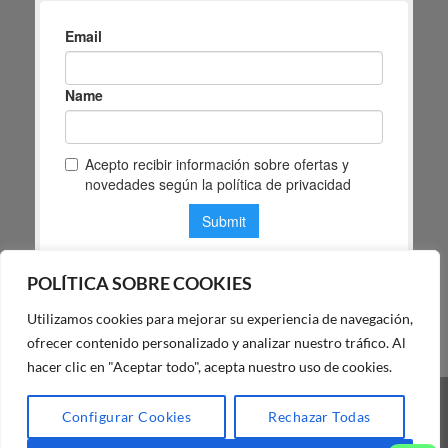
POLÍTICA SOBRE COOKIES
Utilizamos cookies para mejorar su experiencia de navegación,
POLÍTICA DE PRIVACIDAD DE MAS MASIA
ofrecer contenido personalizado y analizar nuestro tráfico. Al
hacer clic en "Aceptar todo", acepta nuestro uso de cookies.
Visa
PayPal
Stripe
MasterCard
Cash
Configurar Cookies
Rechazar Todas
On
BLOG
FAQ
NUESTRA TIENDA