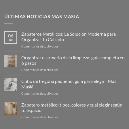
ÚLTIMAS NOTICIAS MAS MASIA
Zapateros Metálicos: La Solución Moderna para
06
Organizar Tu Calzado
Jul
en
Comentarios desactivados
Zapateros
Metálicos:
Organizar el armario de la limpieza: guía completa en
La
6 pasos
Solución
en
Comentarios desactivados
Moderna
Organizar
para
el
Cubo de fregona pequeño: guía para elegir | Mas
Organizar
armario
Tu
Masiá
de
Calzado
en
Comentarios desactivados
la
Cubo
limpieza:
de
Zapatero metálico: tipos, colores y cuál elegir según
guía
fregona
completa
tu espacio
pequeño:
en
en
Comentarios desactivados
guía
6
Zapatero
para
pasos
metálico:
elegir