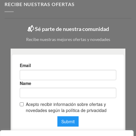
tipos,
RECIBE NUESTRAS OFERTAS
|
colores
Mas
y
Masiá
cuál
elegir
📬 Sé parte de nuestra comunidad
según
tu
Recibe nuestras mejores ofertas y novedades
espacio