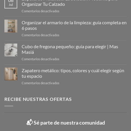
06
Organizar Tu Calzado
Jul
en
Comentarios desactivados
Zapateros
Metálicos:
Organizar el armario de la limpieza: guía completa en
La
6 pasos
Solución
en
Comentarios desactivados
Moderna
Organizar
para
el
Cubo de fregona pequeño: guía para elegir | Mas
Organizar
armario
Tu
Masiá
de
Calzado
en
Comentarios desactivados
la
Cubo
limpieza:
de
Zapatero metálico: tipos, colores y cuál elegir según
guía
fregona
completa
tu espacio
pequeño:
en
en
Comentarios desactivados
guía
6
Zapatero
para
pasos
metálico:
elegir
tipos,
RECIBE NUESTRAS OFERTAS
|
colores
Mas
y
Masiá
cuál
elegir
📬 Sé parte de nuestra comunidad
según
tu