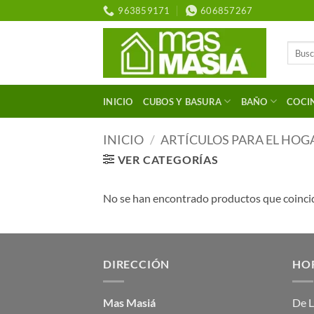
Saltar
963859171
606857267
al
contenido
Buscar
por:
INICIO
CUBOS Y BASURA
BAÑO
COCI
INICIO
/
ARTÍCULOS PARA EL HOG
VER CATEGORÍAS
No se han encontrado productos que coincid
DIRECCIÓN
HO
Mas Masiá
De L