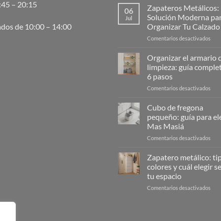
:45 – 20:15
Zapateros Metálicos:
06
Solución Moderna pa
Jul
Organizar Tu Calzado
dos de 10:00 – 14:00
en
Comentarios desactivados
Zap
Metá
Organizar el armario d
La
limpieza: guía comple
Solu
6 pasos
Mod
en
Comentarios desactivados
para
Orga
Orga
el
Tu
Cubo de fregona
arma
Cal
pequeño: guía para ele
de
Mas Masiá
la
en
Comentarios desactivados
limp
Cub
guía
de
com
Zapatero metálico: ti
freg
en
colores y cuál elegir 
peq
6
tu espacio
guía
pas
en
Comentarios desactivados
para
Zap
eleg
metá
|
tipos
Mas
colo