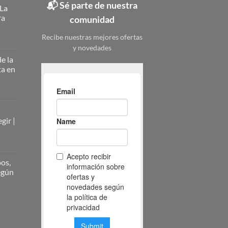
📬 Sé parte de nuestra
 La
ra
comunidad
Recibe nuestras mejores ofertas
y novedades
ateros
licos:
e la
ta en
ción
erna
nizar
nizar
rio
zado
gir |
ieza:
o
pleta
pos,
ona
según
ueño:
os
atero
ir
lico:
,
res