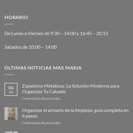
HORARIO
De Lunes a Viernes de 9:30 – 14:00 y 16:45 – 20:15
Sábados de 10:00 – 14:00
ÚLTIMAS NOTICIAS MAS MASIA
Zapateros Metálicos: La Solución Moderna para
06
Organizar Tu Calzado
Jul
en
Comentarios desactivados
Zapateros
Metálicos:
Organizar el armario de la limpieza: guía completa en
La
6 pasos
Solución
en
Comentarios desactivados
Moderna
Organizar
para
el