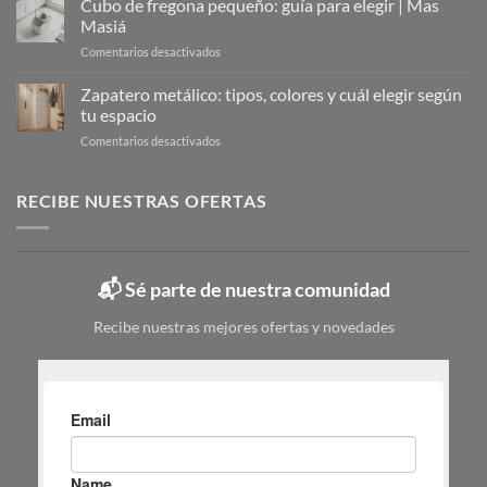
Cubo de fregona pequeño: guía para elegir | Mas
Organizar
armario
Tu
Masiá
de
Calzado
en
Comentarios desactivados
la
Cubo
limpieza:
de
Zapatero metálico: tipos, colores y cuál elegir según
guía
fregona
completa
tu espacio
pequeño:
en
en
Comentarios desactivados
guía
6
Zapatero
para
pasos
metálico:
elegir
tipos,
RECIBE NUESTRAS OFERTAS
|
colores
Mas
y
Masiá
cuál
elegir
📬 Sé parte de nuestra comunidad
según
tu
Recibe nuestras mejores ofertas y novedades
espacio