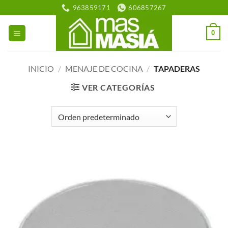
Saltar
963859171
606857267
al
contenido
0
INICIO
/
MENAJE DE COCINA
/
TAPADERAS
VER CATEGORÍAS