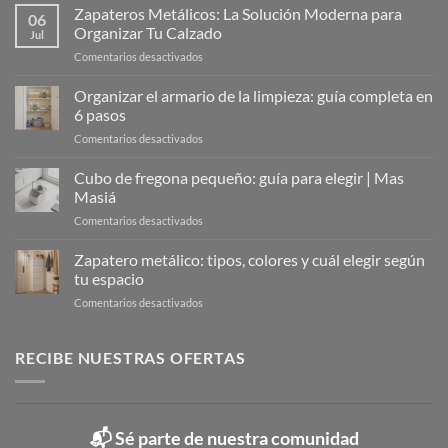
Zapateros Metálicos: La Solución Moderna para
06
Organizar Tu Calzado
Jul
en
Comentarios desactivados
Zapateros
Metálicos:
Organizar el armario de la limpieza: guía completa en
La
6 pasos
Solución
en
Comentarios desactivados
Moderna
Organizar
para
el
Cubo de fregona pequeño: guía para elegir | Mas
Organizar
armario
Tu
Masiá
de
Calzado
en
Comentarios desactivados
la
Cubo
limpieza:
de
Zapatero metálico: tipos, colores y cuál elegir según
guía
fregona
completa
tu espacio
pequeño:
en
en
Comentarios desactivados
guía
6
Zapatero
para
pasos
metálico:
elegir
tipos,
RECIBE NUESTRAS OFERTAS
|
colores
Mas
y
Masiá
cuál
elegir
📬 Sé parte de nuestra comunidad
según