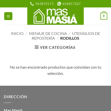
Saltar
963859171
606857267
al
contenido
0
INICIO
/
MENAJE DE COCINA
/
UTENSILIOS DE
REPOSTERÍA
/
RODILLOS
VER CATEGORÍAS
No se han encontrado productos que coincidan con tu
selección.
DIRECCIÓN
Mas Masiá