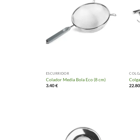
ESCURRIDOR
COLG
Colador Media Bola Eco (8 cm)
Colga
3.40
€
22.8