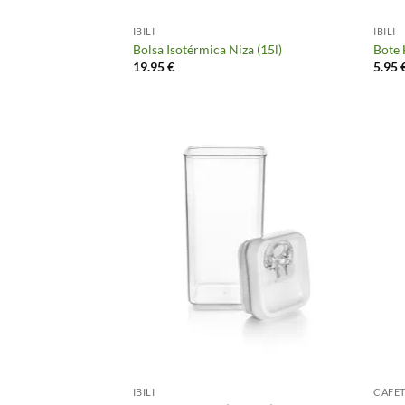
IBILI
IBILI
Bolsa Isotérmica Niza (15l)
Bote 
19.95
€
5.95
IBILI
CAFE