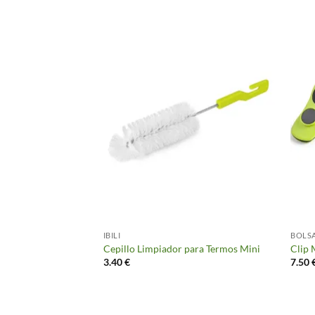
IBILI
BOLSA
Cepillo Limpiador para Termos Mini
Clip 
3.40
€
7.50