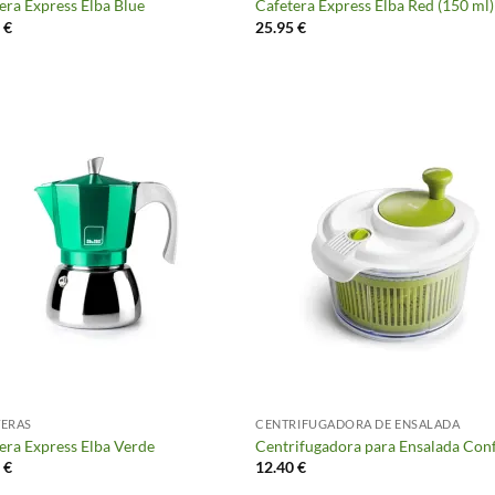
era Express Elba Blue
Cafetera Express Elba Red (150 ml)
5
€
25.95
€
TERAS
CENTRIFUGADORA DE ENSALADA
era Express Elba Verde
Centrifugadora para Ensalada Con
5
€
12.40
€