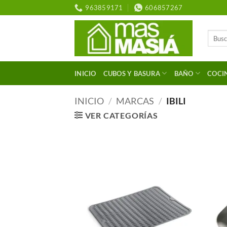
Saltar
963859171
606857267
al
contenido
Buscar
por:
INICIO
CUBOS Y BASURA
BAÑO
COCI
INICIO
/
MARCAS
/
IBILI
VER CATEGORÍAS