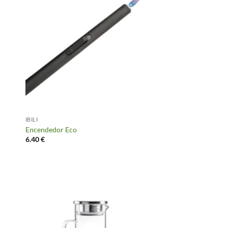
IBILI
Encendedor Eco
6.40
€