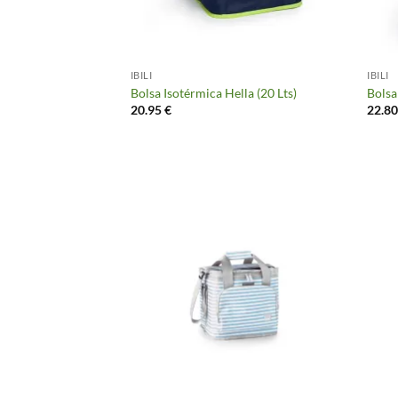
IBILI
IBILI
Bolsa Isotérmica Hella (20 Lts)
Bolsa
20.95
€
22.8