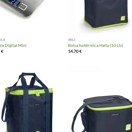
ULA
IBILI
la Digital Mini
Bolsa Isotérmica Hella (10 Lts)
0
€
14.70
€