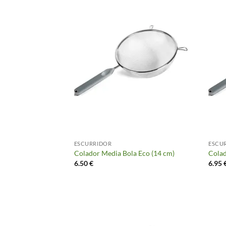
ESCURRIDOR
ESCU
Colador Media Bola Eco (14 cm)
Colad
6.50
€
6.95