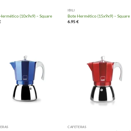
IBILI
Hermético (10x9x9) – Square
Bote Hermético (15x9x9) – Square
€
6.95
€
TERAS
CAFETERAS