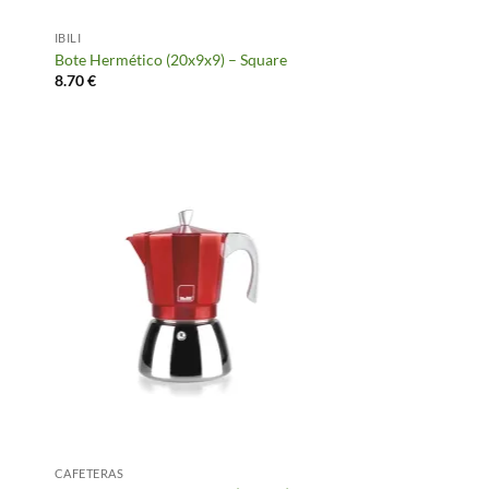
IBILI
Bote Hermético (20x9x9) – Square
8.70
€
CAFETERAS