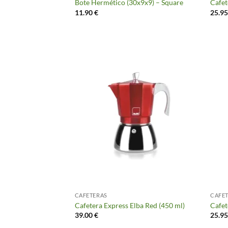
Bote Hermético (30x9x9) – Square
Cafet
11.90
€
25.9
CAFETERAS
CAFE
Cafetera Express Elba Red (450 ml)
Cafet
39.00
€
25.9