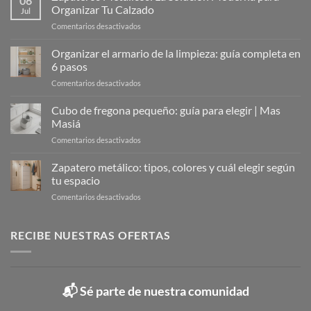
06
Organizar Tu Calzado
Jul
en
Comentarios desactivados
Zapateros
Metálicos:
Organizar el armario de la limpieza: guía completa en
La
6 pasos
Solución
en
Comentarios desactivados
Moderna
Organizar
para
el
Cubo de fregona pequeño: guía para elegir | Mas
Organizar
armario
Tu
Masiá
de
Calzado
en
Comentarios desactivados
la
Cubo
limpieza:
de
Zapatero metálico: tipos, colores y cuál elegir según
guía
fregona
completa
tu espacio
pequeño:
en
en
Comentarios desactivados
guía
6
Zapatero
para
pasos
metálico:
elegir
tipos,
RECIBE NUESTRAS OFERTAS
|
colores
Mas
y
Masiá
cuál
elegir
📬 Sé parte de nuestra comunidad
según
tu