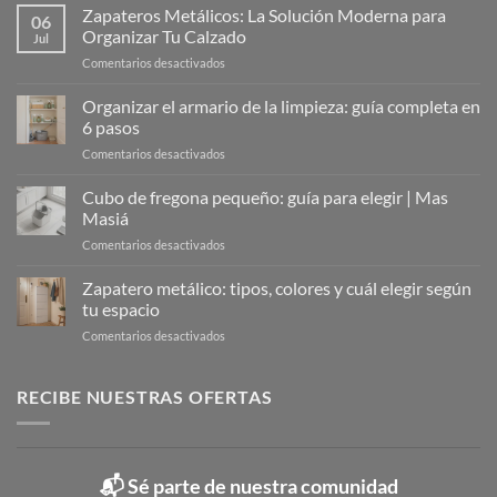
Zapateros Metálicos: La Solución Moderna para
06
Organizar Tu Calzado
Jul
en
Comentarios desactivados
Zapateros
Metálicos:
Organizar el armario de la limpieza: guía completa en
La
6 pasos
Solución
en
Comentarios desactivados
Moderna
Organizar
para
el
Cubo de fregona pequeño: guía para elegir | Mas
Organizar
armario
Tu
Masiá
de
Calzado
en
Comentarios desactivados
la
Cubo
limpieza:
de
Zapatero metálico: tipos, colores y cuál elegir según
guía
fregona
completa
tu espacio
pequeño:
en
en
Comentarios desactivados
guía
6
Zapatero
para
pasos
metálico:
elegir
tipos,
RECIBE NUESTRAS OFERTAS
|
colores
Mas
y
Masiá
cuál
elegir
📬 Sé parte de nuestra comunidad
según