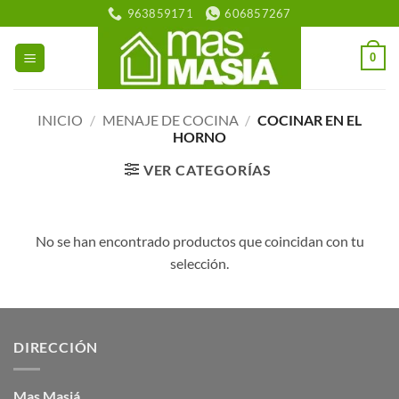
Saltar
963859171
606857267
al
contenido
0
INICIO
/
MENAJE DE COCINA
/
COCINAR EN EL
HORNO
VER CATEGORÍAS
No se han encontrado productos que coincidan con tu
selección.
DIRECCIÓN
Mas Masiá