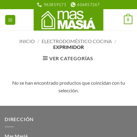
Saltar
963859171
606857267
al
contenido
0
INICIO
/
ELECTRODOMÉSTICO COCINA
/
EXPRIMIDOR
VER CATEGORÍAS
No se han encontrado productos que coincidan con tu
selección.
DIRECCIÓN
Mas Masiá