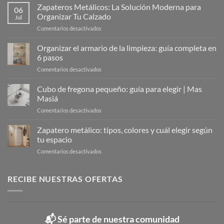
Zapateros Metálicos: La Solución Moderna para
06
Organizar Tu Calzado
Jul
en
Comentarios desactivados
Zapateros
Metálicos:
Organizar el armario de la limpieza: guía completa en
La
6 pasos
Solución
en
Comentarios desactivados
Moderna
Organizar
para
el
Cubo de fregona pequeño: guía para elegir | Mas
Organizar
armario
Tu
Masiá
de
Calzado
en
Comentarios desactivados
la
Cubo
limpieza:
de
Zapatero metálico: tipos, colores y cuál elegir según
guía
fregona
completa
tu espacio
pequeño:
en
en
Comentarios desactivados
guía
6
Zapatero
para
pasos
metálico:
elegir
tipos,
RECIBE NUESTRAS OFERTAS
|
colores
Mas
y
Masiá
cuál
elegir
📬 Sé parte de nuestra comunidad
según