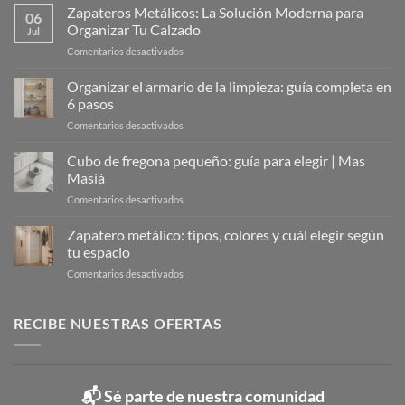
Zapateros Metálicos: La Solución Moderna para
06
Organizar Tu Calzado
Jul
en
Comentarios desactivados
Zapateros
Metálicos:
Organizar el armario de la limpieza: guía completa en
La
6 pasos
Solución
en
Comentarios desactivados
Moderna
Organizar
para
el
Cubo de fregona pequeño: guía para elegir | Mas
Organizar
armario
Tu
Masiá
de
Calzado
en
Comentarios desactivados
la
Cubo
limpieza:
de
Zapatero metálico: tipos, colores y cuál elegir según
guía
fregona
completa
tu espacio
pequeño:
en
en
Comentarios desactivados
guía
6
Zapatero
para
pasos
metálico:
elegir
tipos,
RECIBE NUESTRAS OFERTAS
|
colores
Mas
y
Masiá
cuál
elegir
📬 Sé parte de nuestra comunidad
según