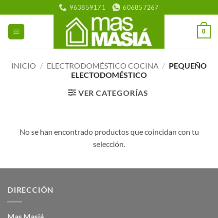
Saltar
963859171
606857267
al
contenido
0
INICIO
/
ELECTRODOMÉSTICO COCINA
/
PEQUEÑO
ELECTODOMÉSTICO
VER CATEGORÍAS
No se han encontrado productos que coincidan con tu
selección.
DIRECCIÓN
Mas Masiá