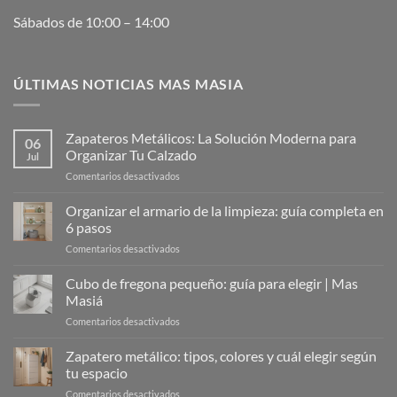
Sábados de 10:00 – 14:00
ÚLTIMAS NOTICIAS MAS MASIA
Zapateros Metálicos: La Solución Moderna para
06
Organizar Tu Calzado
Jul
en
Comentarios desactivados
Zapateros
Metálicos:
Organizar el armario de la limpieza: guía completa en
La
6 pasos
Solución
en
Comentarios desactivados
Moderna
Organizar
para
el
Cubo de fregona pequeño: guía para elegir | Mas
Organizar
armario
Tu
Masiá
de
Calzado
en
Comentarios desactivados
la
Cubo
limpieza:
de
Zapatero metálico: tipos, colores y cuál elegir según
guía
fregona
completa
tu espacio
pequeño:
en
en
Comentarios desactivados
guía