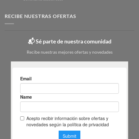
6
Zapatero
para
pasos
metálico:
elegir
tipos,
RECIBE NUESTRAS OFERTAS
|
colores
Mas
y
Masiá
cuál
elegir
📬 Sé parte de nuestra comunidad
según
tu
Recibe nuestras mejores ofertas y novedades
espacio