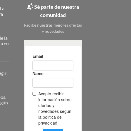
📬 Sé parte de nuestra
 La
ra
comunidad
Recibe nuestras mejores ofertas
y novedades
ateros
licos:
e la
ta en
ción
erna
nizar
nizar
rio
zado
gir |
ieza:
o
pleta
pos,
ona
según
ueño:
os
atero
ir
lico:
,