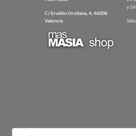
y 16
C/ Erudito Orellana, 4, 46008
Valencia
Sába