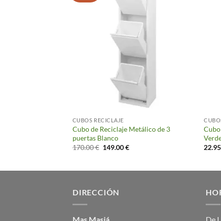
TRAÍBLE
CUBOS RECICLAJE
CUBO
Extraíble Estrecho
Cubo de Reciclaje Metálico de 3
Cubo
puertas Blanco
Verd
El
El
170.00
€
149.00
€
22.9
precio
precio
original
actual
era:
es:
170.00 €.
149.00 €.
DIRECCIÓN
HO
Mas Masiá
De L