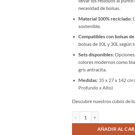
llevar los residuos al punto 
necesidad de bolsas.
Material 100% reciclado:
O
sostenible.
Compatibles con bolsas de
bolsas de 10L y 30L según l
Sets disponibles:
Opciones 
colores modernos como bla
gris antracita.
Medidas
: 35 x 27 x 142 cm
Profundo x Alto)
Descubre nuestros cubos de ba
Cubo de Reciclaje Easy Waste Bla
AÑADIR AL CAR