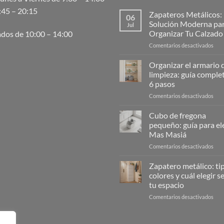
:45 – 20:15
Zapateros Metálicos:
06
Solución Moderna pa
Jul
Organizar Tu Calzado
dos de 10:00 – 14:00
en
Comentarios desactivados
Zap
Metá
Organizar el armario d
La
limpieza: guía comple
Solu
6 pasos
Mod
en
Comentarios desactivados
para
Orga
Orga
el
Tu
Cubo de fregona
arma
Cal
pequeño: guía para ele
de
Mas Masiá
la
en
Comentarios desactivados
limp
Cub
guía
de
com
Zapatero metálico: ti
freg
en
colores y cuál elegir 
peq
6
tu espacio
guía
pas
en
Comentarios desactivados
para
Zap
eleg
metá
|
tipos
Mas