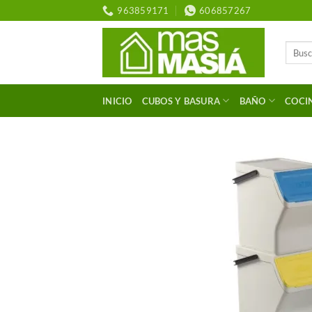
Saltar
963859171
606857267
al
contenido
Buscar
por:
INICIO
CUBOS Y BASURA
BAÑO
COCI