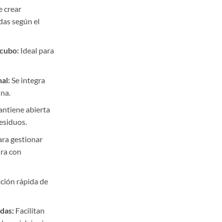
 crear
das según el
 cubo:
Ideal para
al:
Se integra
ina.
ntiene abierta
residuos.
ra gestionar
ra con
ación rápida de
das:
Facilitan