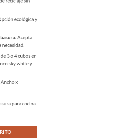
de reciclaje sin
pción ecológica y
 basura:
Acepta
a necesidad.
de 3 o 4 cubos en
nco sky white y
 (Ancho x
sura para cocina.
nco 4 Cubos cantidad
RITO