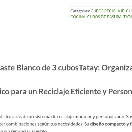
Categorías:
CUBOS RECICLAJE
,
CU
COCINA
,
CUBOS DE BASURA
,
TAT
aste Blanco de 3 cubosTatay: Organiza
co para un Reciclaje Eficiente y Perso
 disfrutarás de un sistema de reciclaje modular y personalizado. S
rear combinaciones según tus necesidades. Su
diseño compacto y f
sin renunciar al estilo.