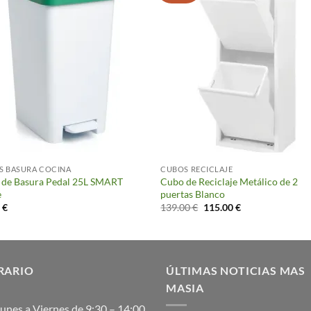
S BASURA COCINA
CUBOS RECICLAJE
 de Basura Pedal 25L SMART
Cubo de Reciclaje Metálico de 2
e
puertas Blanco
El
El
5
€
139.00
€
115.00
€
precio
precio
original
actual
era:
es:
139.00 €.
115.00 €.
RARIO
ÚLTIMAS NOTICIAS MAS
MASIA
unes a Viernes de 9:30 – 14:00