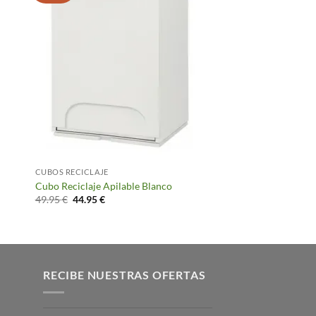
CUBOS RECICLAJE
Cubo Reciclaje Apilable Blanco
El
El
49.95
€
44.95
€
precio
precio
original
actual
era:
es:
49.95 €.
44.95 €.
RECIBE NUESTRAS OFERTAS