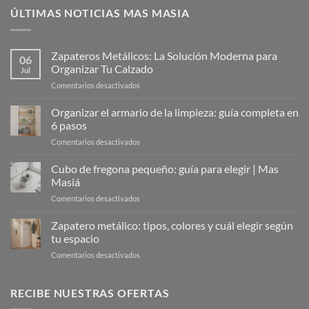
ÚLTIMAS NOTICIAS MAS MASIA
Zapateros Metálicos: La Solución Moderna para
06
Organizar Tu Calzado
Jul
en
Comentarios desactivados
Zapateros
Metálicos:
Organizar el armario de la limpieza: guía completa en
La
6 pasos
Solución
en
Comentarios desactivados
Moderna
Organizar
para
el
Cubo de fregona pequeño: guía para elegir | Mas
Organizar
armario
Tu
Masiá
de
Calzado
en
Comentarios desactivados
la
Cubo
limpieza:
de
Zapatero metálico: tipos, colores y cuál elegir según
guía
fregona
completa
tu espacio
pequeño:
en
en
Comentarios desactivados
guía
6
Zapatero
para
pasos
metálico:
elegir
tipos,
RECIBE NUESTRAS OFERTAS
|
colores
Mas