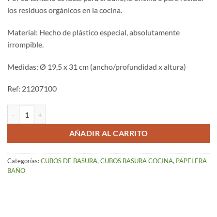
los residuos orgánicos en la cocina.
Material: Hecho de plástico especial, absolutamente
irrompible.
Medidas: Ø 19,5 x 31 cm (ancho/profundidad x altura)
Ref: 21207100
Cubo de Basura Blanco (6,5 Lts) "Brasil" cantidad
AÑADIR AL CARRITO
Categorías:
CUBOS DE BASURA
,
CUBOS BASURA COCINA
,
PAPELERA
BAÑO