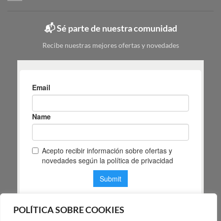
y
Masiá
cuál
elegir
📬 Sé parte de nuestra comunidad
según
tu
Recibe nuestras mejores ofertas y novedades
espacio
POLÍTICA SOBRE COOKIES