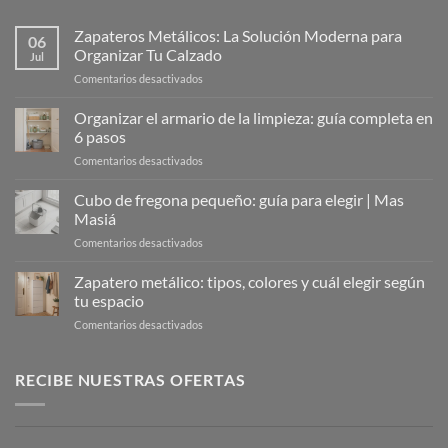
Zapateros Metálicos: La Solución Moderna para
06
Organizar Tu Calzado
Jul
en
Comentarios desactivados
Zapateros
Metálicos:
Organizar el armario de la limpieza: guía completa en
La
6 pasos
Solución
en
Comentarios desactivados
Moderna
Organizar
para
el
Cubo de fregona pequeño: guía para elegir | Mas
Organizar
armario
Tu
Masiá
de
Calzado
en
Comentarios desactivados
la
Cubo
limpieza:
de
Zapatero metálico: tipos, colores y cuál elegir según
guía
fregona
completa
tu espacio
pequeño:
en
en
Comentarios desactivados
guía
6
Zapatero
para
pasos
metálico:
elegir
tipos,
RECIBE NUESTRAS OFERTAS
|
colores
Mas
y
Masiá
cuál
elegir