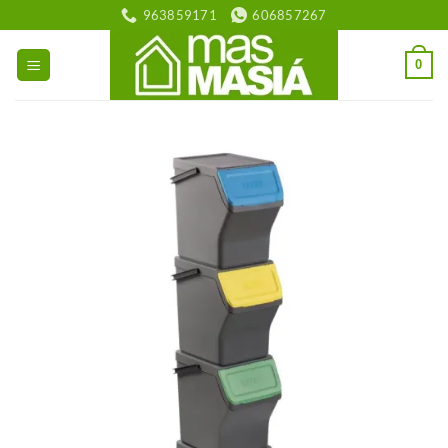
Saltar
963859171
606857267
al
contenido
0