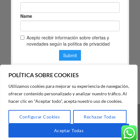
POLÍTICA SOBRE COOKIES
Utilizamos cookies para mejorar su experiencia de navegación,
POLÍTICA DE PRIVACIDAD DE MAS MASIA
ofrecer contenido personalizado y analizar nuestro tráfico. Al
hacer clic en "Aceptar todo", acepta nuestro uso de cookies.
Visa
PayPal
Stripe
MasterCard
Cash
Configurar Cookies
Rechazar Todas
On
BLOG
FAQ
NUESTRA TIENDA
Delivery
Aceptar Todas
Copyright 2026 ©
Mas Masiá