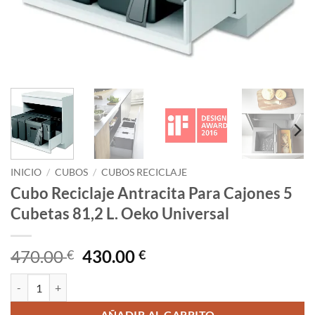
INICIO
/
CUBOS
/
CUBOS RECICLAJE
Cubo Reciclaje Antracita Para Cajones 5
Cubetas 81,2 L. Oeko Universal
El
El
470.00
430.00
€
€
precio
precio
Cubo Reciclaje Antracita Para Cajones 5 Cubetas 81,2 L. Oeko Univers
original
actual
era:
es: