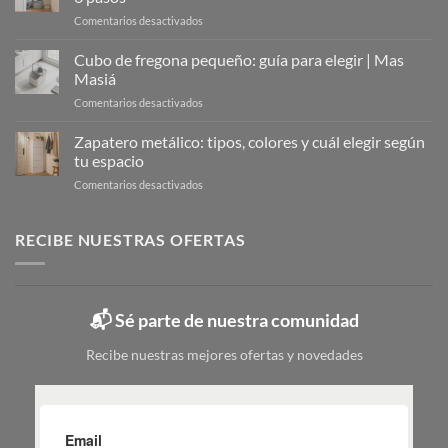
Solución
en
Comentarios desactivados
Moderna
Organizar
para
el
Cubo de fregona pequeño: guía para elegir | Mas
Organizar
armario
Tu
Masiá
de
Calzado
en
Comentarios desactivados
la
Cubo
limpieza:
de
Zapatero metálico: tipos, colores y cuál elegir según
guía
fregona
completa
tu espacio
pequeño:
en
en
Comentarios desactivados
guía
6
Zapatero
para
pasos
metálico:
elegir
tipos,
RECIBE NUESTRAS OFERTAS
|
colores
Mas
y
Masiá
cuál
elegir
📬 Sé parte de nuestra comunidad
según
tu
Recibe nuestras mejores ofertas y novedades
espacio