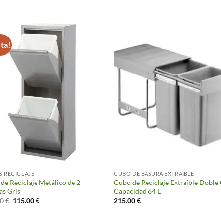
S
ta!
 RECICLAJE
CUBO DE BASURA EXTRAÍBLE
de Reciclaje Metálico de 2
Cubo de Reciclaje Extraíble Doble
as Gris
Capacidad 64 L
El
El
00
€
115.00
€
215.00
€
precio
precio
original
actual
era:
es: