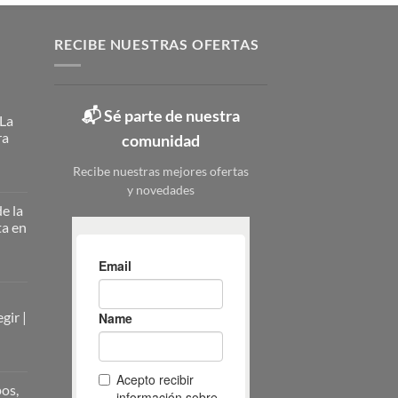
RECIBE NUESTRAS OFERTAS
📬 Sé parte de nuestra
 La
ra
comunidad
Recibe nuestras mejores ofertas
y novedades
ateros
licos:
e la
ta en
ción
erna
nizar
nizar
rio
zado
gir |
ieza:
o
pleta
pos,