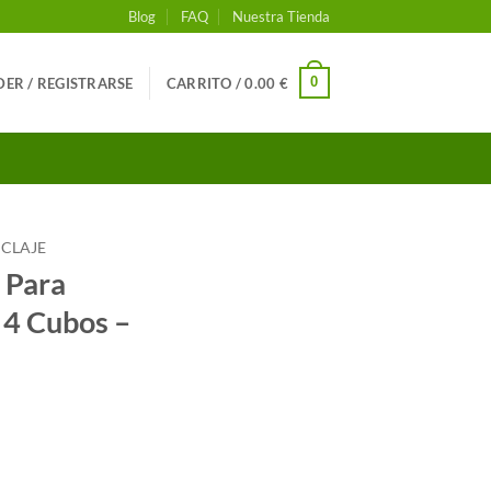
Blog
FAQ
Nuestra Tienda
0
ER / REGISTRARSE
CARRITO /
0.00
€
ICLAJE
 Para
 4 Cubos –
erie 9" 4 Cubos - 74 L cantidad