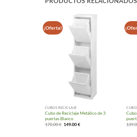
PRODUCTOS RELACIONADO
¡Oferta!
¡Ofer
TRAÍBLE
CUBOS RECICLAJE
CUBOS
Para Cajones «Serie
Cubo de Reciclaje Metálico de 3
Cubo 
puertas Blanco
puert
El
El
170.00
€
149.00
€
139.
precio
precio
original
actual
era:
es: