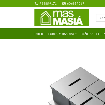
Saltar
963859171
606857267
al
contenido
Buscar
por:
INICIO
CUBOS Y BASURA
BAÑO
COCI