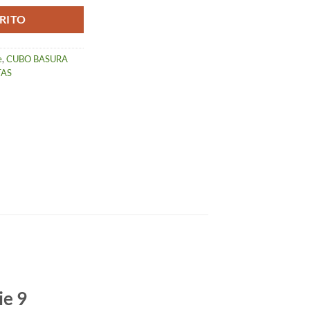
RITO
e
,
CUBO BASURA
TAS
ie 9