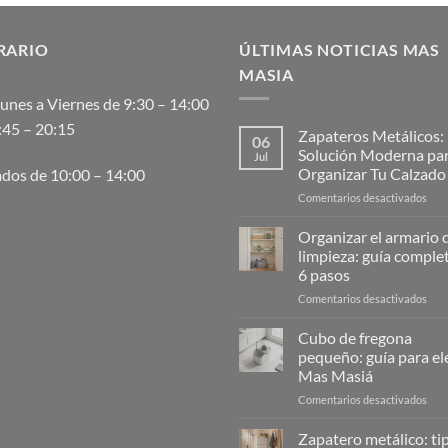
139.00 €.
115.00 €.
RARIO
ÚLTIMAS NOTICIAS MAS
MASIA
unes a Viernes de 9:30 – 14:00
:45 – 20:15
Zapateros Metálicos:
06
Solución Moderna pa
Jul
Organizar Tu Calzado
dos de 10:00 – 14:00
en
Comentarios desactivados
Zap
Metá
Organizar el armario d
La
limpieza: guía comple
Solu
6 pasos
Mod
en
Comentarios desactivados
para
Orga
Orga
el
Tu
Cubo de fregona
arma
Cal
pequeño: guía para ele
de
Mas Masiá
la
en
Comentarios desactivados
limp
Cub
guía
de
com
Zapatero metálico: ti