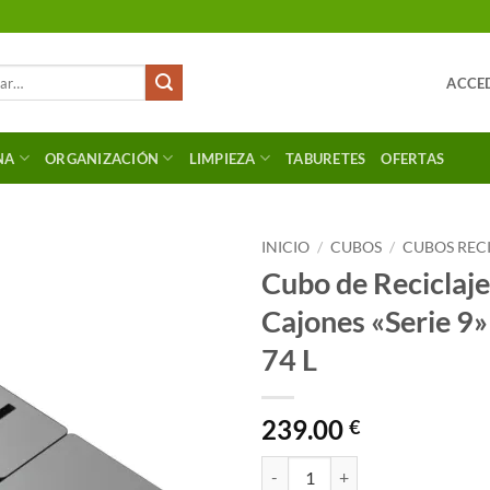
ACCED
NA
ORGANIZACIÓN
LIMPIEZA
TABURETES
OFERTAS
INICIO
/
CUBOS
/
CUBOS REC
Cubo de Reciclaje
Cajones «Serie 9»
74 L
239.00
€
Cubo de Reciclaje Para Cajones "S