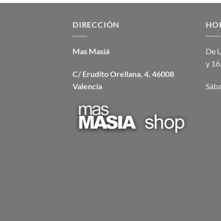
170.00 €.
149.00 €.
DIRECCIÓN
HO
Mas Masiá
De L
y 16
C/ Erudito Orellana, 4, 46008
Valencia
Sába