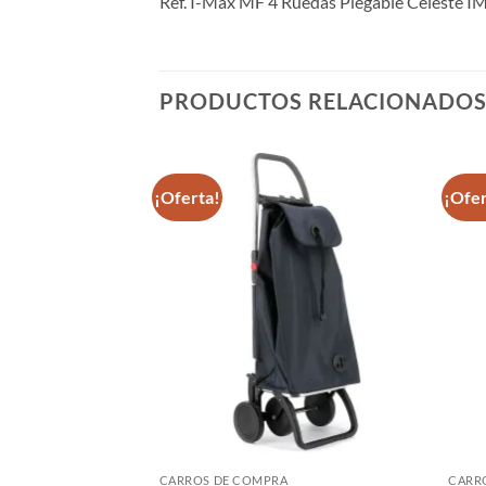
Ref. I-Max MF 4 Ruedas Plegable Celeste 
PRODUCTOS RELACIONADO
¡Oferta!
¡Ofer
CARROS DE COMPRA
CARR