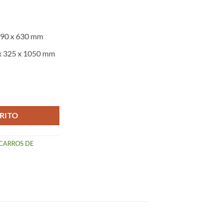
190 x 630 mm
x 325 x 1050 mm
 (4 Ruedas) – Rolser I-Max MF 4 cantidad
RITO
CARROS DE