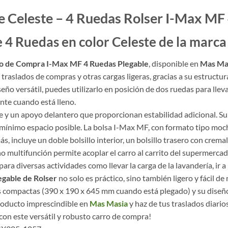
 Celeste – 4 Ruedas Rolser I-Max MF
4 Ruedas en color Celeste de la marca
o de Compra I-Max MF 4 Ruedas Plegable
, disponible en
Mas Ma
 traslados de compras y otras cargas ligeras, gracias a su estructu
eño versátil, puedes utilizarlo en posición de dos ruedas para llev
nte cuando está lleno.
ble y un apoyo delantero que proporcionan estabilidad adicional. S
imo espacio posible. La bolsa I-Max MF, con formato tipo mochila
s, incluye un doble bolsillo interior, un bolsillo trasero con crem
ho multifunción permite acoplar el carro al carrito del supermerca
ra diversas actividades como llevar la carga de la lavandería, ir a 
gable de Rolser
no solo es práctico, sino también ligero y fácil d
s compactas (390 x 190 x 645 mm cuando está plegado) y su diseñ
roducto imprescindible en
Mas Masia
y haz de tus traslados diarios
con este versátil y robusto carro de compra!