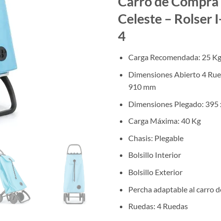
Carro de Compra 
original
actu
era:
es:
Celeste – Rolser
81.20 €.
64.9
4
Carga Recomendada:
25 K
Dimensiones Abierto 4 Ru
910 mm
Dimensiones Plegado:
395 
Carga Máxima:
40 Kg
Chasis:
Plegable
Bolsillo Interior
Bolsillo Exterior
Percha adaptable al carro d
Ruedas:
4 Ruedas