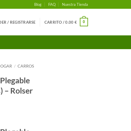
Blog
FAQ
Nuestra Tienda
0
ER / REGISTRARSE
CARRITO /
0.00
€
 HOGAR
/
CARROS
Plegable
) – Rolser
cio