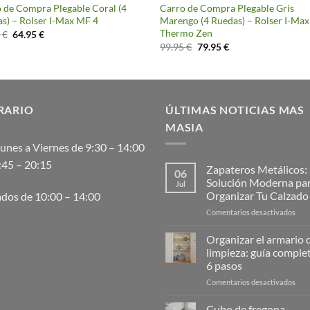
 de Compra Plegable Coral (4
Carro de Compra Plegable Gris
s) – Rolser I-Max MF 4
Marengo (4 Ruedas) – Rolser I-Max
Thermo Zen
El
El
0
€
64.95
€
precio
precio
El
El
99.95
€
79.95
€
original
actual
precio
precio
era:
es:
original
actual
81.20 €.
64.95 €.
era:
es:
99.95 €.
79.95 €.
RARIO
ÚLTIMAS NOTICIAS MAS
MASIA
unes a Viernes de 9:30 – 14:00
:45 – 20:15
Zapateros Metálicos:
06
Solución Moderna pa
Jul
Organizar Tu Calzado
dos de 10:00 – 14:00
en
Comentarios desactivados
Zap
Metá
Organizar el armario d
La
limpieza: guía comple
Solu
6 pasos
Mod
en
Comentarios desactivados
para
Orga
Orga
el
Tu
Cubo de fregona