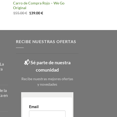
Carro de Compra Rojo – We Go
Original
El
El
155.00
€
139.00
€
precio
precio
original
actual
era:
es:
155.00 €.
139.00 €.
RECIBE NUESTRAS OFERTAS
📬 Sé parte de nuestra
 La
ra
comunidad
Recibe nuestras mejores ofertas
y novedades
ateros
licos:
e la
ta en
ción
erna
nizar
nizar