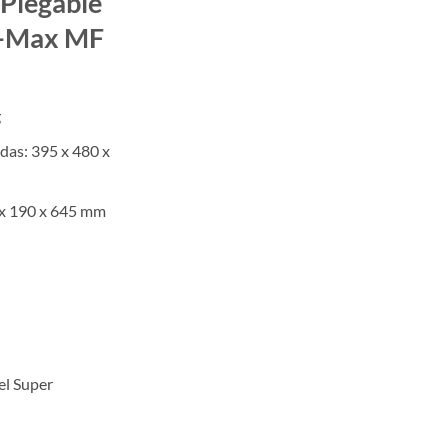
Plegable
al
 I-Max MF
5 €.
g
edas:
395 x 480 x
x 190 x 645 mm
el Super