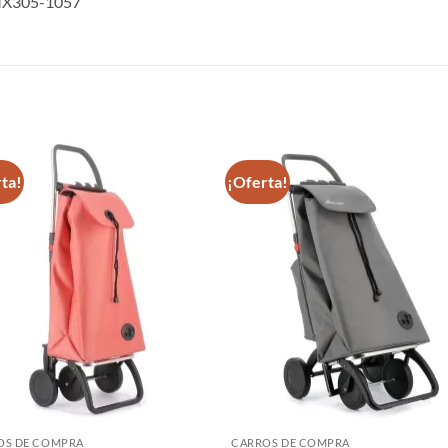
IMX305-1057
S
ta!
¡Oferta!
OS DE COMPRA
CARROS DE COMPRA