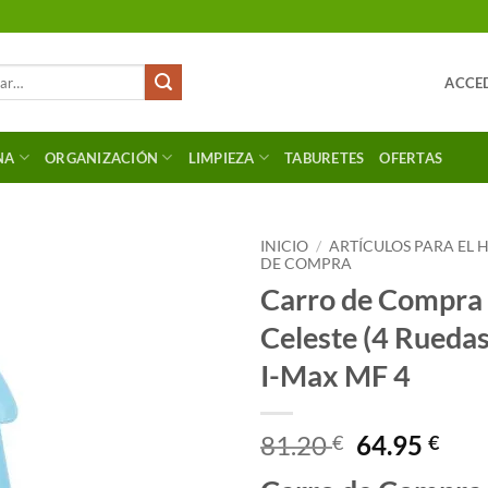
ACCED
NA
ORGANIZACIÓN
LIMPIEZA
TABURETES
OFERTAS
INICIO
/
ARTÍCULOS PARA EL
DE COMPRA
Carro de Compra 
Celeste (4 Ruedas
I-Max MF 4
El
El
81.20
64.95
€
€
precio
pre