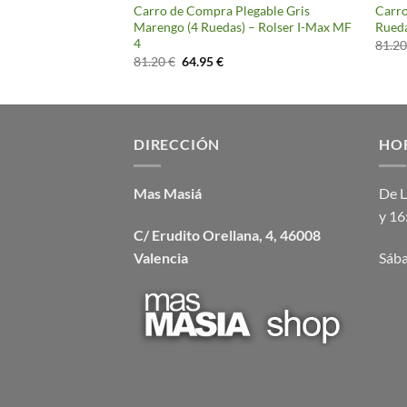
legable Granate (4
Carro de Compra Plegable Gris
Carro
-Max ONA
Marengo (4 Ruedas) – Rolser I-Max MF
Rueda
4
81.2
cio
El
El
81.20
€
64.95
€
ual
precio
precio
original
actual
95 €.
era:
es:
81.20 €.
64.95 €.
DIRECCIÓN
HO
Mas Masiá
De L
y 16
C/ Erudito Orellana, 4, 46008
Valencia
Sába