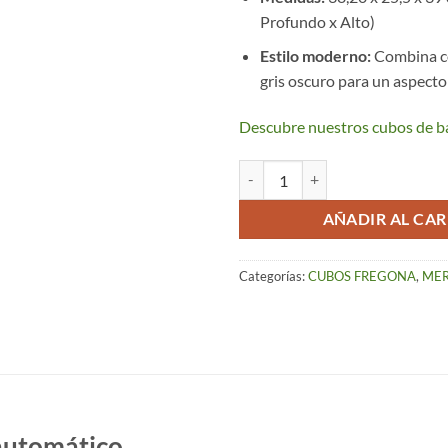
Profundo x Alto)
Estilo moderno:
Combina col
gris oscuro para un aspecto
Descubre nuestros cubos de ba
Cubo Fregona Automático con Rued
AÑADIR AL CAR
Categorías:
CUBOS FREGONA
,
ME
automático