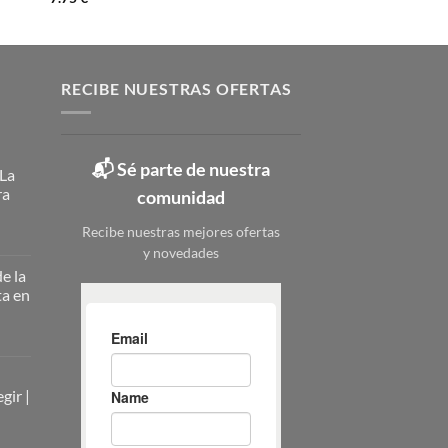
RECIBE NUESTRAS OFERTAS
📬 Sé parte de nuestra
 La
ra
comunidad
Recibe nuestras mejores ofertas
y novedades
ateros
licos:
e la
ta en
ción
erna
nizar
nizar
rio
zado
gir |
ieza: