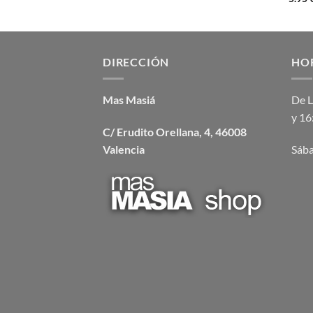
DIRECCIÓN
HO
Mas Masiá
De L
y 16
C/ Erudito Orellana, 4, 46008
Valencia
Sába