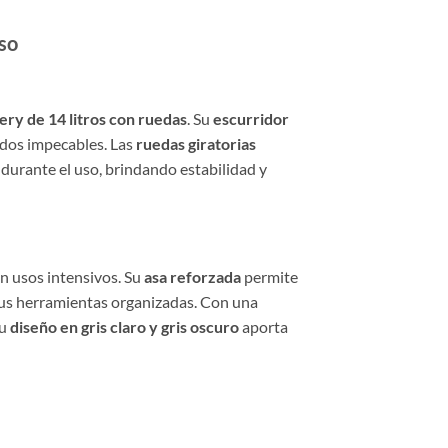
so
ry de 14 litros con ruedas
. Su
escurridor
dos impecables. Las
ruedas giratorias
 durante el uso, brindando estabilidad y
n usos intensivos. Su
asa reforzada
permite
us herramientas organizadas. Con una
su
diseño en gris claro y gris oscuro
aporta