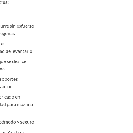
tros:
urre sin esfuerzo
fregonas
 el
ad de levantarlo
que se deslice
ona
soportes
ización
ricado en
lidad para máxima
cómodo y seguro
 cm (Ancho x