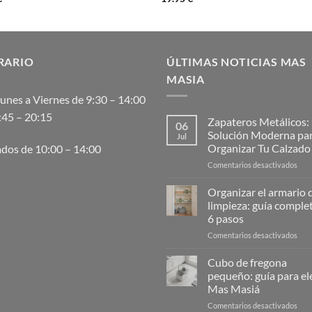
RARIO
ÚLTIMAS NOTICIAS MAS
MASIA
unes a Viernes de 9:30 – 14:00
:45 – 20:15
Zapateros Metálicos:
06
Solución Moderna pa
Jul
Organizar Tu Calzado
dos de 10:00 – 14:00
en
Comentarios desactivados
Zap
Metá
Organizar el armario d
La
limpieza: guía comple
Solu
6 pasos
Mod
en
Comentarios desactivados
para
Orga
Orga
el
Tu
Cubo de fregona
arma
Cal
pequeño: guía para ele
de
Mas Masiá
la
en
Comentarios desactivados
limp