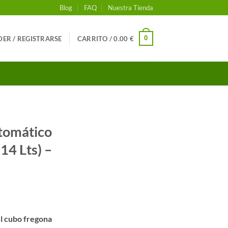
Blog
FAQ
Nuestra Tienda
0
ER / REGISTRARSE
CARRITO /
0.00
€
tomático
14 Lts) –
el cubo fregona