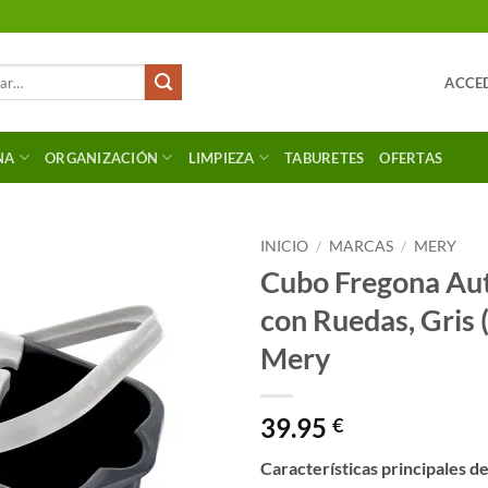
ACCED
NA
ORGANIZACIÓN
LIMPIEZA
TABURETES
OFERTAS
INICIO
/
MARCAS
/
MERY
Cubo Fregona Au
con Ruedas, Gris (
Mery
39.95
€
Características principales d