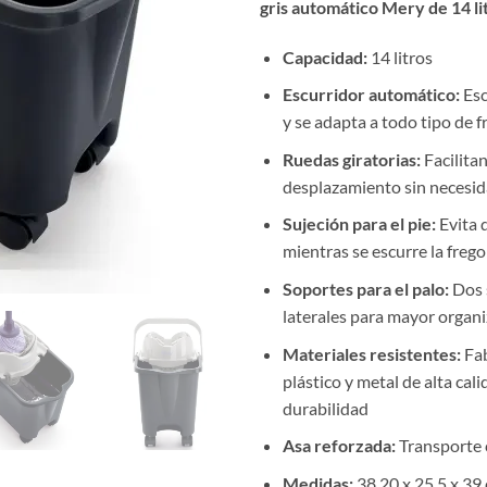
gris automático Mery de 14 li
Capacidad:
14 litros
Escurridor automático:
Esc
y se adapta a todo tipo de 
Ruedas giratorias:
Facilitan
desplazamiento sin necesid
Sujeción para el pie:
Evita 
mientras se escurre la freg
Soportes para el palo:
Dos 
laterales para mayor organ
Materiales resistentes:
Fab
plástico y metal de alta ca
durabilidad
Asa reforzada:
Transporte 
Medidas:
38,20 x 25,5 x 39