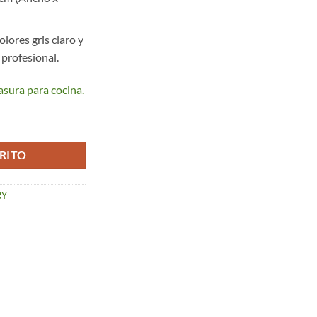
ores gris claro y
 profesional.
sura para cocina.
as, Gris (14 Lts) – Mery cantidad
RITO
RY