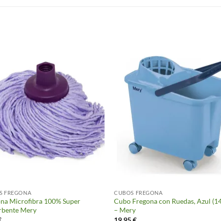
S
S FREGONA
CUBOS FREGONA
na Microfibra 100% Super
Cubo Fregona con Ruedas, Azul (14
rbente Mery
– Mery
€
19.95
€