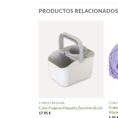
PRODUCTOS RELACIONADO
CUBOS FREGONA
CUBO
Frego
uedas, Azul (13 Lts)
Cubo Fregona Pequeño Zeroline (8 Lts)
Abso
17.95
€
5.95