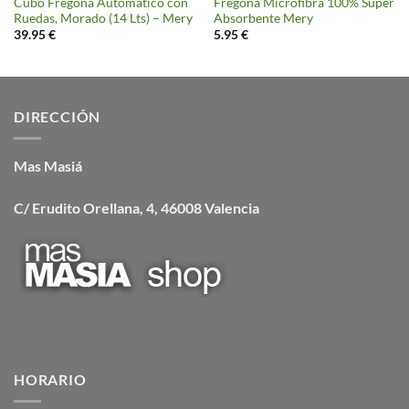
Cubo Fregona Automático con
Fregona Microfibra 100% Super
Ruedas, Morado (14 Lts) – Mery
Absorbente Mery
39.95
€
5.95
€
DIRECCIÓN
Mas Masiá
C/ Erudito Orellana, 4, 46008 Valencia
HORARIO