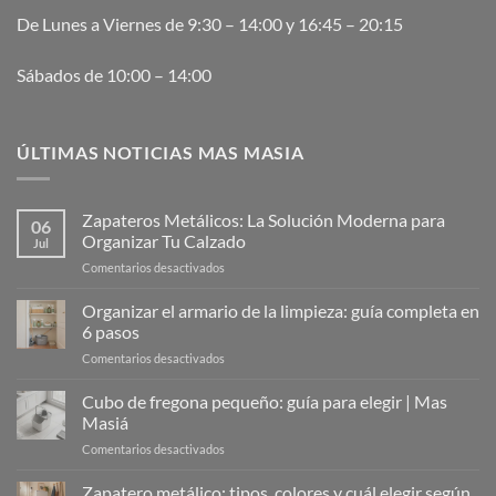
De Lunes a Viernes de 9:30 – 14:00 y 16:45 – 20:15
Sábados de 10:00 – 14:00
ÚLTIMAS NOTICIAS MAS MASIA
Zapateros Metálicos: La Solución Moderna para
06
Organizar Tu Calzado
Jul
en
Comentarios desactivados
Zapateros
Metálicos:
Organizar el armario de la limpieza: guía completa en
La
6 pasos
Solución
en
Comentarios desactivados
Moderna
Organizar
para
el
Cubo de fregona pequeño: guía para elegir | Mas
Organizar
armario
Tu
Masiá
de
Calzado
en
Comentarios desactivados
la
Cubo
limpieza:
de
Zapatero metálico: tipos, colores y cuál elegir según
guía