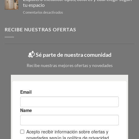
fregona
completa
tu espacio
pequeño:
en
en
Comentarios desactivados
guía
6
Zapatero
para
pasos
metálico:
elegir
tipos,
RECIBE NUESTRAS OFERTAS
|
colores
Mas
y
Masiá
cuál
elegir
📬 Sé parte de nuestra comunidad
según
tu
Recibe nuestras mejores ofertas y novedades
espacio