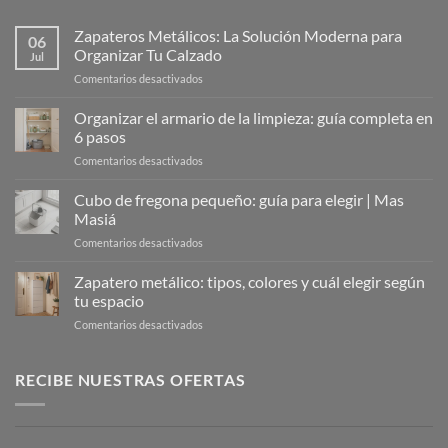
Zapateros Metálicos: La Solución Moderna para
06
Organizar Tu Calzado
Jul
en
Comentarios desactivados
Zapateros
Metálicos:
Organizar el armario de la limpieza: guía completa en
La
6 pasos
Solución
en
Comentarios desactivados
Moderna
Organizar
para
el
Cubo de fregona pequeño: guía para elegir | Mas
Organizar
armario
Tu
Masiá
de
Calzado
en
Comentarios desactivados
la
Cubo
limpieza:
de
Zapatero metálico: tipos, colores y cuál elegir según
guía
fregona
completa
tu espacio
pequeño:
en
en
Comentarios desactivados
guía
6
Zapatero
para
pasos
metálico:
elegir
tipos,
RECIBE NUESTRAS OFERTAS
|
colores
Mas
y
Masiá
cuál
elegir