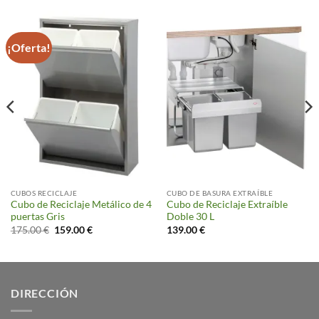
¡Oferta!
CUBOS RECICLAJE
CUBO DE BASURA EXTRAÍBLE
Cubo de Reciclaje Metálico de 4
Cubo de Reciclaje Extraíble
puertas Gris
Doble 30 L
El
El
175.00
€
159.00
€
139.00
€
precio
precio
original
actual
era:
es:
175.00 €.
159.00 €.
DIRECCIÓN