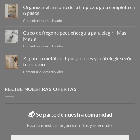
Metálicos:
Organizar el armario de la limpieza: guía completa en
La
6 pasos
Solución
en
Comentarios desactivados
Moderna
Organizar
para
el
Cubo de fregona pequeño: guía para elegir | Mas
Organizar
armario
Tu
Masiá
de
Calzado
en
Comentarios desactivados
la
Cubo
limpieza:
de
Zapatero metálico: tipos, colores y cuál elegir según
guía
fregona
completa
tu espacio
pequeño:
en
en
Comentarios desactivados
guía
6
Zapatero
para
pasos
metálico:
elegir
tipos,
RECIBE NUESTRAS OFERTAS
|
colores
Mas
y
Masiá
cuál
elegir
📬 Sé parte de nuestra comunidad
según
tu
Recibe nuestras mejores ofertas y novedades
espacio