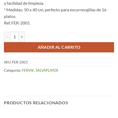
y facilidad de limpieza.
* Medidas: 50 x 40 cm, perfecto para escurrevajillas de 16
platos.
Ref. FER-2001
Multiprotector de Caucho – Blanco (50 x 40) cantidad
AÑADIR AL CARRITO
SKU:
FER-2001
Categorías:
FERVIK
,
SALVAPLATOS
PRODUCTOS RELACIONADOS