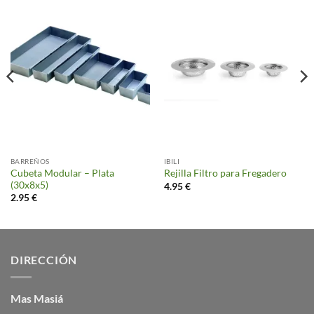
BARREÑOS
IBILI
Cubeta Modular – Plata
Rejilla Filtro para Fregadero
(30x8x5)
4.95
€
2.95
€
DIRECCIÓN
Mas Masiá