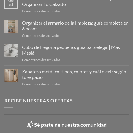
06
Organizar Tu Calzado
Jul
en
Comentarios desactivados
Zapateros
Metálicos:
Organizar el armario de la limpieza: guía completa en
La
6 pasos
Solución
en
Comentarios desactivados
Moderna
Organizar
para
el
Cubo de fregona pequeño: guía para elegir | Mas
Organizar
armario
Tu
Masiá
de
Calzado
en
Comentarios desactivados
la
Cubo
limpieza:
de
Zapatero metálico: tipos, colores y cuál elegir según
guía
fregona
completa
tu espacio
pequeño:
en
en
Comentarios desactivados
guía
6
Zapatero
para
pasos
metálico:
elegir
tipos,
RECIBE NUESTRAS OFERTAS
|
colores
Mas
y
Masiá
cuál
elegir
📬 Sé parte de nuestra comunidad
según
tu