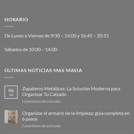
HORARIO
De Lunes a Viernes de 9:30 – 14:00 y 16:45 – 20:15
Sábados de 10:00 – 14:00
ÚLTIMAS NOTICIAS MAS MASIA
Zapateros Metálicos: La Solución Moderna para
06
Organizar Tu Calzado
Jul
en
Comentarios desactivados
Zapateros
Metálicos:
Organizar el armario de la limpieza: guía completa en
La
6 pasos
Solución
en
Comentarios desactivados
Moderna
Organizar
para