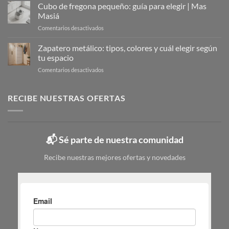
el
Cubo de fregona pequeño: guía para elegir | Mas
Organizar
armario
Tu
Masiá
de
Calzado
en
Comentarios desactivados
la
Cubo
limpieza:
de
Zapatero metálico: tipos, colores y cuál elegir según
guía
fregona
completa
tu espacio
pequeño:
en
en
Comentarios desactivados
guía
6
Zapatero
para
pasos
metálico:
elegir
tipos,
RECIBE NUESTRAS OFERTAS
|
colores
Mas
y
Masiá
cuál
elegir
📬 Sé parte de nuestra comunidad
según
tu
Recibe nuestras mejores ofertas y novedades
espacio