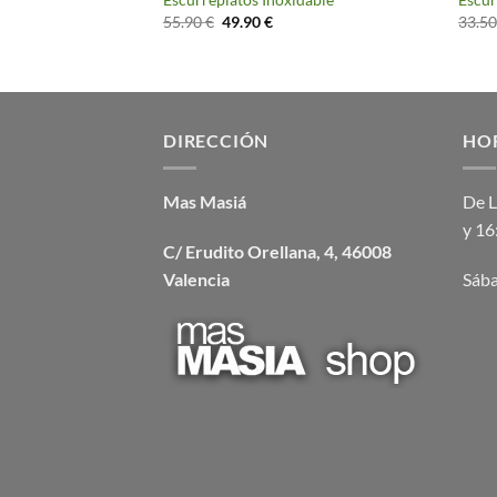
El
El
55.90
€
49.90
€
33.5
precio
precio
original
actual
era:
es:
55.90 €.
49.90 €.
DIRECCIÓN
HO
Mas Masiá
De L
y 16
C/ Erudito Orellana, 4, 46008
Valencia
Sába