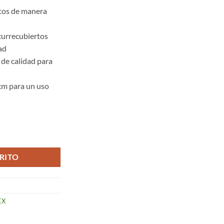
rtos de manera
currecubiertos
ad
 de calidad para
cm para un uso
tidad
RITO
EX