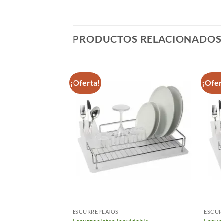
PRODUCTOS RELACIONADO
¡Oferta!
¡Ofer
ESCURREPLATOS
ESCU
tico Bandeja Blanco
Escurreplatos Inoxidable
Escur