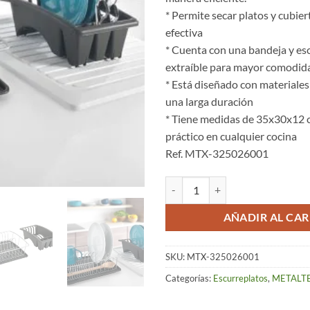
* Permite secar platos y cubie
efectiva
* Cuenta con una bandeja y es
extraíble para mayor comodid
* Está diseñado con materiales
una larga duración
* Tiene medidas de 35x30x12 
práctico en cualquier cocina
Ref. MTX-325026001
Escurreplatos – Aquatex Plus can
AÑADIR AL CAR
SKU:
MTX-325026001
Categorías:
Escurreplatos
,
METALT