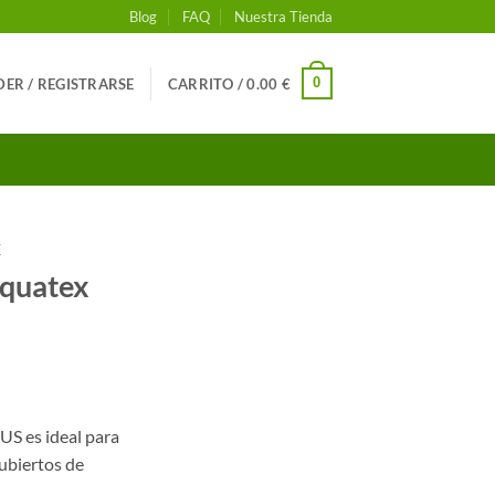
Blog
FAQ
Nuestra Tienda
0
ER / REGISTRARSE
CARRITO /
0.00
€
X
Aquatex
S es ideal para
cubiertos de