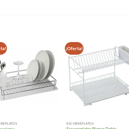
S
ta!
¡Oferta!
RREPLATOS
ESCURREPLATOS
Escurreplatos Blanco Doble
replatos