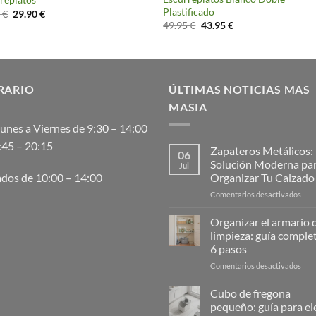
Plastificado
El
El
0
€
29.90
€
precio
precio
El
El
49.95
€
43.95
€
original
actual
precio
precio
era:
es:
original
actual
33.50 €.
29.90 €.
era:
es:
49.95 €.
43.95 €.
RARIO
ÚLTIMAS NOTICIAS MAS
MASIA
unes a Viernes de 9:30 – 14:00
:45 – 20:15
Zapateros Metálicos:
06
Solución Moderna pa
Jul
Organizar Tu Calzado
dos de 10:00 – 14:00
en
Comentarios desactivados
Zap
Metá
Organizar el armario d
La
limpieza: guía comple
Solu
6 pasos
Mod
en
Comentarios desactivados
para
Orga
Orga
el
Tu
Cubo de fregona
arma
Cal
pequeño: guía para ele
de