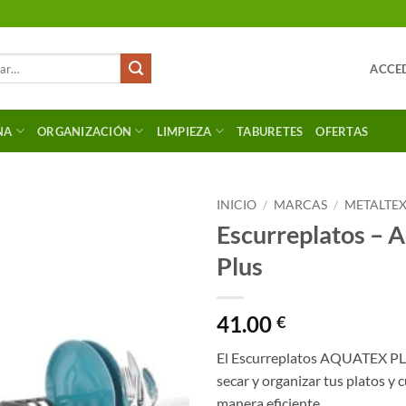
ACCED
NA
ORGANIZACIÓN
LIMPIEZA
TABURETES
OFERTAS
INICIO
/
MARCAS
/
METALTE
Escurreplatos – 
Plus
41.00
€
El Escurreplatos AQUATEX PLU
secar y organizar tus platos y 
manera eficiente.