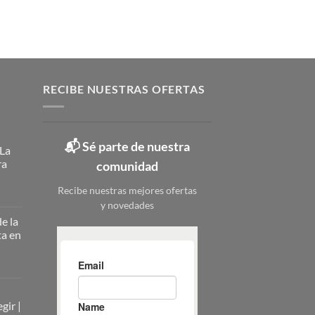
RECIBE NUESTRAS OFERTAS
📬 Sé parte de nuestra
 La
ra
comunidad
Recibe nuestras mejores ofertas
y novedades
ateros
licos:
e la
ta en
ción
erna
nizar
nizar
rio
zado
gir |