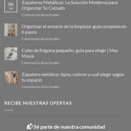
Zapateros Metálicos: La Solución Moderna para
06
Organizar Tu Calzado
Jul
en
Comentarios desactivados
Zapateros
Metálicos:
Organizar el armario de la limpieza: guía completa en
La
6 pasos
Solución
en
Comentarios desactivados
Moderna
Organizar
para
el
Cubo de fregona pequeño: guía para elegir | Mas
Organizar
armario
Tu
Masiá
de
Calzado
en
Comentarios desactivados
la
Cubo
limpieza:
de
Zapatero metálico: tipos, colores y cuál elegir según
guía
fregona
completa
tu espacio
pequeño:
en
en
Comentarios desactivados
guía
6
Zapatero
para
pasos
metálico:
elegir
tipos,
RECIBE NUESTRAS OFERTAS
|
colores
Mas
y
Masiá
cuál
elegir
📬 Sé parte de nuestra comunidad
según