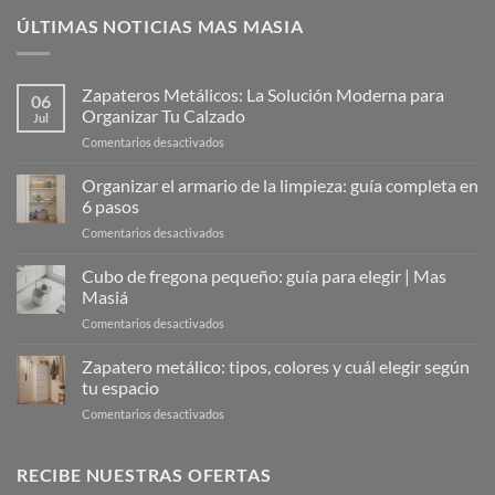
ÚLTIMAS NOTICIAS MAS MASIA
Zapateros Metálicos: La Solución Moderna para
06
Organizar Tu Calzado
Jul
en
Comentarios desactivados
Zapateros
Metálicos:
Organizar el armario de la limpieza: guía completa en
La
6 pasos
Solución
en
Comentarios desactivados
Moderna
Organizar
para
el
Cubo de fregona pequeño: guía para elegir | Mas
Organizar
armario
Tu
Masiá
de
Calzado
en
Comentarios desactivados
la
Cubo
limpieza:
de
Zapatero metálico: tipos, colores y cuál elegir según
guía
fregona
completa
tu espacio
pequeño:
en
en
Comentarios desactivados
guía
6
Zapatero
para
pasos
metálico:
elegir
tipos,
RECIBE NUESTRAS OFERTAS
|
colores
Mas