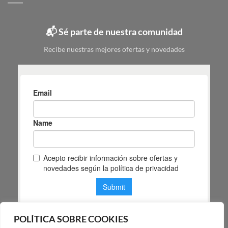
y
Masiá
cuál
elegir
📬 Sé parte de nuestra comunidad
según
tu
Recibe nuestras mejores ofertas y novedades
espacio
POLÍTICA SOBRE COOKIES