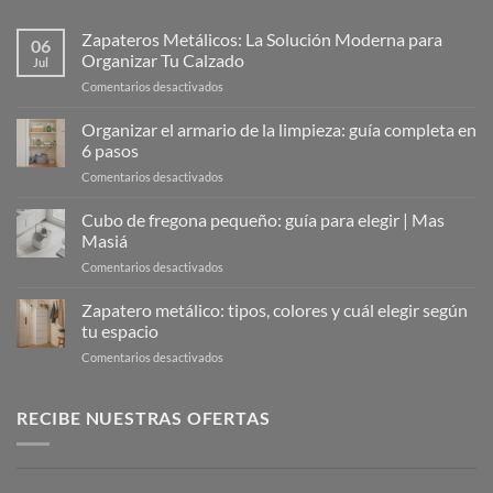
Zapateros Metálicos: La Solución Moderna para
06
Organizar Tu Calzado
Jul
en
Comentarios desactivados
Zapateros
Metálicos:
Organizar el armario de la limpieza: guía completa en
La
6 pasos
Solución
en
Comentarios desactivados
Moderna
Organizar
para
el
Cubo de fregona pequeño: guía para elegir | Mas
Organizar
armario
Tu
Masiá
de
Calzado
en
Comentarios desactivados
la
Cubo
limpieza:
de
Zapatero metálico: tipos, colores y cuál elegir según
guía
fregona
completa
tu espacio
pequeño:
en
en
Comentarios desactivados
guía
6
Zapatero
para
pasos
metálico:
elegir
tipos,
RECIBE NUESTRAS OFERTAS
|
colores
Mas
y
Masiá
cuál
elegir