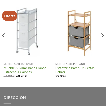
¡Oferta!
MUEBLE AUXILIAR BAÑO
MUEBLE AUXILIAR BAÑO
Mueble Auxiliar Baño Blanco
Estantería Bambú 2 Cestas –
Estrecho 4 Cajones
Bahari
El
El
76.00
€
68.70
€
99.00
€
precio
precio
original
actual
era:
es:
76.00 €.
68.70 €.
DIRECCIÓN