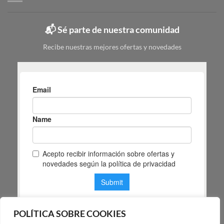
y
Masiá
cuál
elegir
📬 Sé parte de nuestra comunidad
según
tu
Recibe nuestras mejores ofertas y novedades
espacio
POLÍTICA SOBRE COOKIES