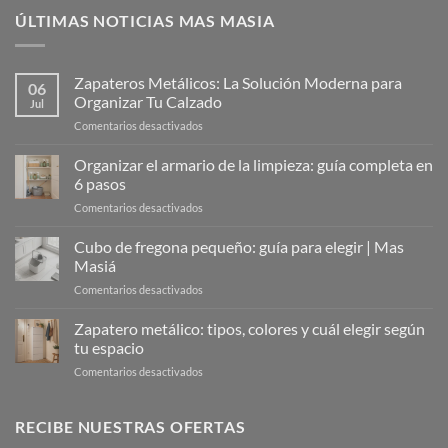
ÚLTIMAS NOTICIAS MAS MASIA
Zapateros Metálicos: La Solución Moderna para
06
Organizar Tu Calzado
Jul
en
Comentarios desactivados
Zapateros
Metálicos:
Organizar el armario de la limpieza: guía completa en
La
6 pasos
Solución
en
Comentarios desactivados
Moderna
Organizar
para
el
Cubo de fregona pequeño: guía para elegir | Mas
Organizar
armario
Tu
Masiá
de
Calzado
en
Comentarios desactivados
la
Cubo
limpieza:
de
Zapatero metálico: tipos, colores y cuál elegir según
guía
fregona
completa
tu espacio
pequeño:
en
en
Comentarios desactivados
guía
6
Zapatero
para
pasos
metálico:
elegir
tipos,
RECIBE NUESTRAS OFERTAS
|
colores
Mas