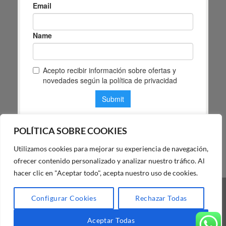
POLÍTICA SOBRE COOKIES
Utilizamos cookies para mejorar su experiencia de navegación,
POLÍTICA DE PRIVACIDAD DE MAS MASIA
ofrecer contenido personalizado y analizar nuestro tráfico. Al
hacer clic en "Aceptar todo", acepta nuestro uso de cookies.
Visa
PayPal
Stripe
MasterCard
Cash
Configurar Cookies
Rechazar Todas
On
BLOG
FAQ
NUESTRA TIENDA
Delivery
Aceptar Todas