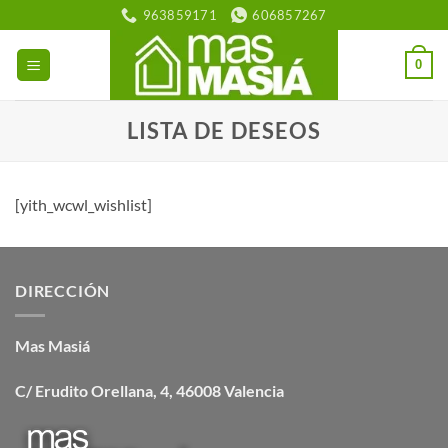
Saltar
963859171
606857267
al
contenido
0
LISTA DE DESEOS
[yith_wcwl_wishlist]
DIRECCIÓN
Mas Masiá
C/ Erudito Orellana, 4, 46008 Valencia