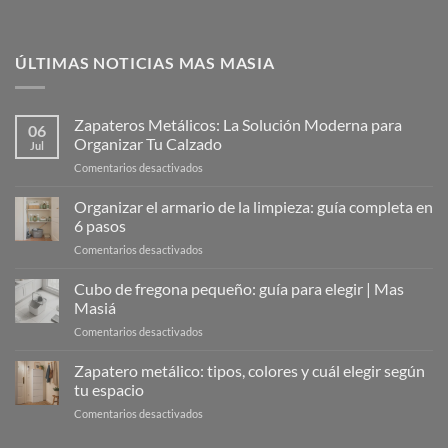
ÚLTIMAS NOTICIAS MAS MASIA
Zapateros Metálicos: La Solución Moderna para
06
Organizar Tu Calzado
Jul
en
Comentarios desactivados
Zapateros
Metálicos:
Organizar el armario de la limpieza: guía completa en
La
6 pasos
Solución
en
Comentarios desactivados
Moderna
Organizar
para
el
Cubo de fregona pequeño: guía para elegir | Mas
Organizar
armario
Tu
Masiá
de
Calzado
en
Comentarios desactivados
la
Cubo
limpieza:
de
Zapatero metálico: tipos, colores y cuál elegir según
guía
fregona
completa
tu espacio
pequeño:
en
en
Comentarios desactivados
guía
6
Zapatero
para
pasos
metálico: