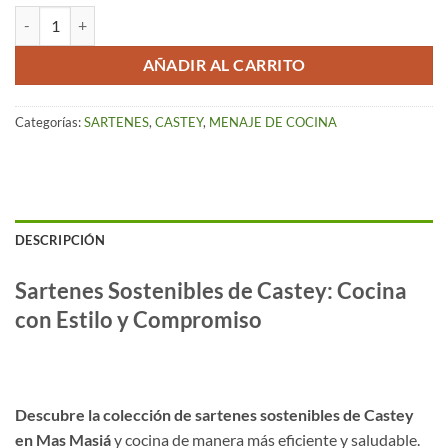
Sartén Castey (20 cm) – RED cantidad
AÑADIR AL CARRITO
Categorías:
SARTENES
,
CASTEY
,
MENAJE DE COCINA
DESCRIPCIÓN
Sartenes Sostenibles de Castey: Cocina
con Estilo y Compromiso
Descubre la Innovadora Sartén de Aluminio
Reciclado en Mas Masiá
Descubre la colección de sartenes sostenibles de Castey
en Mas Masiá
y cocina de manera más eficiente y saludable.