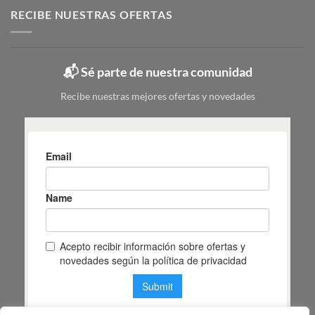
elegir
tipos,
RECIBE NUESTRAS OFERTAS
|
colores
Mas
y
Masiá
cuál
elegir
📬 Sé parte de nuestra comunidad
según
tu
Recibe nuestras mejores ofertas y novedades
espacio