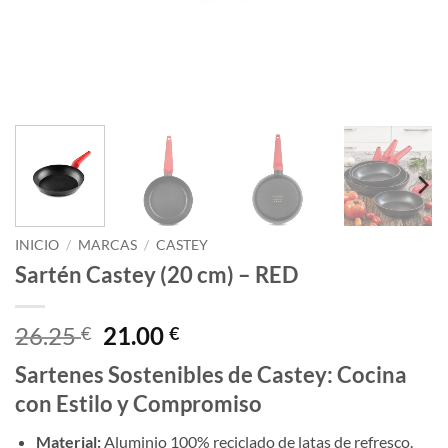
INICIO
/
MARCAS
/
CASTEY
Sartén Castey (20 cm) – RED
El
El
26.25
21.00
€
€
precio
precio
Sartenes Sostenibles de Castey: Cocina
original
actual
con Estilo y Compromiso
era:
es:
26.25 €.
21.00 €.
Material:
Aluminio 100% reciclado de latas de refresco.