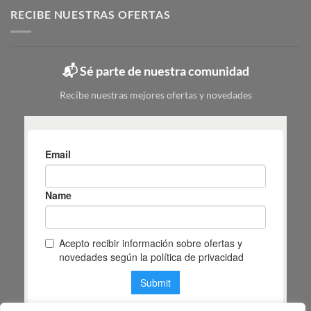
elegir
tipos,
RECIBE NUESTRAS OFERTAS
|
colores
Mas
y
Masiá
cuál
elegir
📬 Sé parte de nuestra comunidad
según
tu
Recibe nuestras mejores ofertas y novedades
espacio