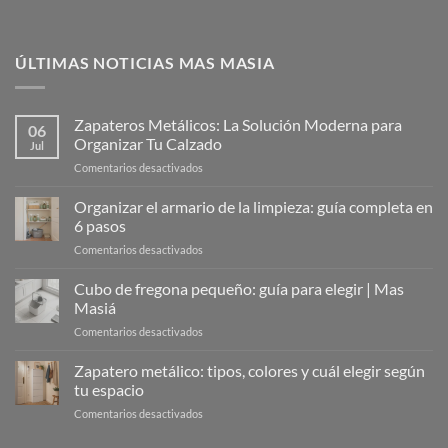
ÚLTIMAS NOTICIAS MAS MASIA
Zapateros Metálicos: La Solución Moderna para
06
Organizar Tu Calzado
Jul
en
Comentarios desactivados
Zapateros
Metálicos:
Organizar el armario de la limpieza: guía completa en
La
6 pasos
Solución
en
Comentarios desactivados
Moderna
Organizar
para
el
Cubo de fregona pequeño: guía para elegir | Mas
Organizar
armario
Tu
Masiá
de
Calzado
en
Comentarios desactivados
la
Cubo
limpieza:
de
Zapatero metálico: tipos, colores y cuál elegir según
guía
fregona
completa
tu espacio
pequeño:
en
en
Comentarios desactivados
guía
6
Zapatero
para
pasos
metálico: