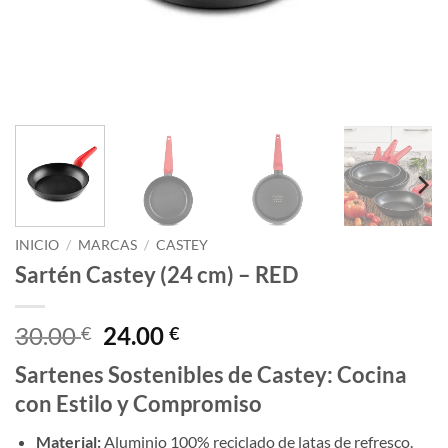
INICIO
/
MARCAS
/
CASTEY
Sartén Castey (24 cm) – RED
El
El
30.00
24.00
€
€
precio
precio
Sartenes Sostenibles de Castey: Cocina
original
actual
con Estilo y Compromiso
era:
es:
30.00 €.
24.00 €.
Material:
Aluminio 100% reciclado de latas de refresco.