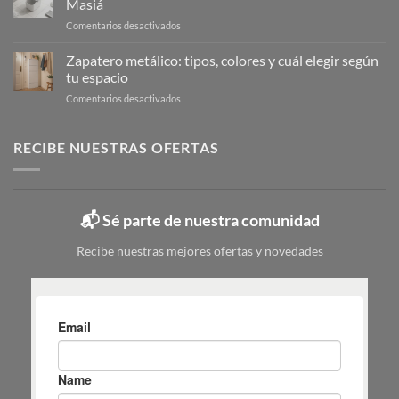
Masiá
de
Calzado
en
Comentarios desactivados
la
Cubo
limpieza:
de
Zapatero metálico: tipos, colores y cuál elegir según
guía
fregona
completa
tu espacio
pequeño:
en
en
Comentarios desactivados
guía
6
Zapatero
para
pasos
metálico:
elegir
tipos,
RECIBE NUESTRAS OFERTAS
|
colores
Mas
y
Masiá
cuál
elegir
📬 Sé parte de nuestra comunidad
según
tu
Recibe nuestras mejores ofertas y novedades
espacio