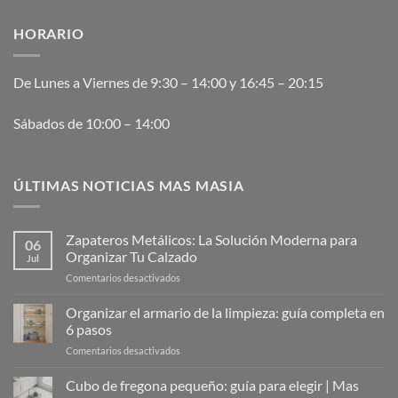
HORARIO
De Lunes a Viernes de 9:30 – 14:00 y 16:45 – 20:15
Sábados de 10:00 – 14:00
ÚLTIMAS NOTICIAS MAS MASIA
Zapateros Metálicos: La Solución Moderna para
06
Organizar Tu Calzado
Jul
en
Comentarios desactivados
Zapateros
Metálicos:
Organizar el armario de la limpieza: guía completa en
La
6 pasos
Solución
en
Comentarios desactivados
Moderna
Organizar
para
el
Cubo de fregona pequeño: guía para elegir | Mas
Organizar
armario
Tu