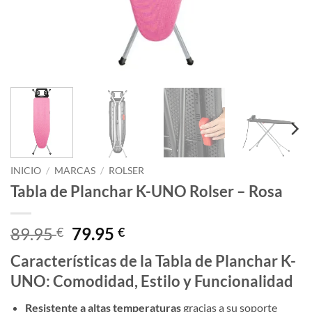
INICIO
/
MARCAS
/
ROLSER
Tabla de Planchar K-UNO Rolser – Rosa
El
El
89.95
79.95
€
€
precio
precio
Características de la Tabla de Planchar K-
original
actual
UNO:
Comodidad, Estilo y Funcionalidad
era:
es:
89.95 €.
79.95 €.
Resistente a altas temperaturas
gracias a su soporte