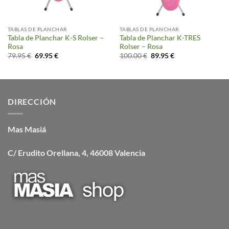
TABLAS DE PLANCHAR
TABLAS DE PLANCHAR
Tabla de Planchar K-S Rolser –
Tabla de Planchar K-TRES
Rosa
Rolser – Rosa
El
El
El
El
79.95
€
69.95
€
100.00
€
89.95
€
precio
precio
precio
precio
original
actual
original
actual
era:
es:
era:
es:
79.95 €.
69.95 €.
100.00 €.
89.95 €.
DIRECCIÓN
Mas Masiá
C/ Erudito Orellana, 4, 46008 Valencia