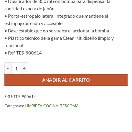
• Dosificador de 350 ml con bomba para dispensar la
cantidad exacta de jabón
• Porta-estropajo lateral integrado que mantiene el
estropajo aireado y accesible
• Base estable que no se vuelca al accionar la bomba
• Plástico técnico de la gama Clean Kit, diseño limpio y
funcional
• Ref. TES-900614
Dosificador Jabón 350 mlc/Porta-estropajo – Clean Kit cantidad
AÑADIR AL CARRITO
SKU:
TES-900614
Categorías:
LIMPIEZA COCINA
,
TESCOMA