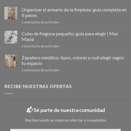
Zapateros
Metálicos:
Organizar el armario de la limpieza: guía completa en
La
6 pasos
Solución
en
Comentarios desactivados
Moderna
Organizar
para
el
Cubo de fregona pequeño: guía para elegir | Mas
Organizar
armario
Tu
Masiá
de
Calzado
en
Comentarios desactivados
la
Cubo
limpieza:
de
Zapatero metálico: tipos, colores y cuál elegir según
guía
fregona
completa
tu espacio
pequeño:
en
en
Comentarios desactivados
guía
6
Zapatero
para
pasos
metálico:
elegir
tipos,
RECIBE NUESTRAS OFERTAS
|
colores
Mas
y
Masiá
cuál
elegir
📬 Sé parte de nuestra comunidad
según
tu
Recibe nuestras mejores ofertas y novedades
espacio