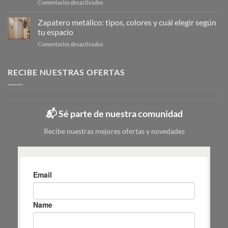
en
Comentarios desactivados
la
Cubo
limpieza:
de
Zapatero metálico: tipos, colores y cuál elegir según
guía
fregona
completa
tu espacio
pequeño:
en
en
Comentarios desactivados
guía
6
Zapatero
para
pasos
metálico:
elegir
tipos,
RECIBE NUESTRAS OFERTAS
|
colores
Mas
y
Masiá
cuál
elegir
📬 Sé parte de nuestra comunidad
según
tu
Recibe nuestras mejores ofertas y novedades
espacio