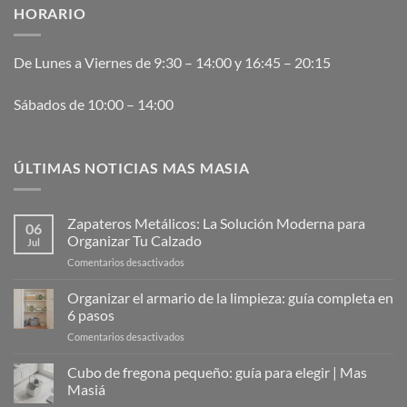
HORARIO
De Lunes a Viernes de 9:30 – 14:00 y 16:45 – 20:15
Sábados de 10:00 – 14:00
ÚLTIMAS NOTICIAS MAS MASIA
Zapateros Metálicos: La Solución Moderna para
06
Organizar Tu Calzado
Jul
en
Comentarios desactivados
Zapateros
Metálicos:
Organizar el armario de la limpieza: guía completa en
La
6 pasos
Solución
en
Comentarios desactivados
Moderna
Organizar
para
el
Cubo de fregona pequeño: guía para elegir | Mas
Organizar
armario
Tu
Masiá
de
Calzado