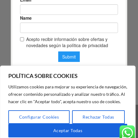
POLÍTICA SOBRE COOKIES
Utilizamos cookies para mejorar su experiencia de navegación,
POLÍTICA DE PRIVACIDAD DE MAS MASIA
ofrecer contenido personalizado y analizar nuestro tráfico. Al
hacer clic en "Aceptar todo", acepta nuestro uso de cookies.
Visa
PayPal
Stripe
MasterCard
Cash
Configurar Cookies
Rechazar Todas
On
BLOG
FAQ
NUESTRA TIENDA
Delivery
Aceptar Todas
Copyright 2026 ©
Mas Masiá