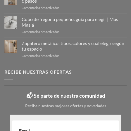
6 pasos
Solución
en
Comentarios desactivados
Moderna
Organizar
para
el
Cubo de fregona pequeño: guía para elegir | Mas
Organizar
armario
Tu
Masiá
de
Calzado
en
Comentarios desactivados
la
Cubo
limpieza:
de
Zapatero metálico: tipos, colores y cuál elegir según
guía
fregona
completa
tu espacio
pequeño:
en
en
Comentarios desactivados
guía
6
Zapatero
para
pasos
metálico:
elegir
tipos,
RECIBE NUESTRAS OFERTAS
|
colores
Mas
y
Masiá
cuál
elegir
📬 Sé parte de nuestra comunidad
según
tu
Recibe nuestras mejores ofertas y novedades
espacio