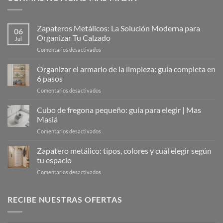
Zapateros Metálicos: La Solución Moderna para
06
Organizar Tu Calzado
Jul
en
Comentarios desactivados
Zapateros
Metálicos:
Organizar el armario de la limpieza: guía completa en
La
6 pasos
Solución
en
Comentarios desactivados
Moderna
Organizar
para
el
Cubo de fregona pequeño: guía para elegir | Mas
Organizar
armario
Tu
Masiá
de
Calzado
en
Comentarios desactivados
la
Cubo
limpieza:
de
Zapatero metálico: tipos, colores y cuál elegir según
guía
fregona
completa
tu espacio
pequeño:
en
en
Comentarios desactivados
guía
6
Zapatero
para
pasos
metálico:
elegir
tipos,
RECIBE NUESTRAS OFERTAS
|
colores
Mas
y
Masiá
cuál