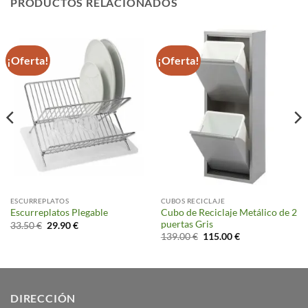
PRODUCTOS RELACIONADOS
¡Oferta!
¡Oferta!
ESCURREPLATOS
CUBOS RECICLAJE
Cubo de Reciclaje Metálico de 2
Escurreplatos Plegable
puertas Gris
El
El
33.50
€
29.90
€
precio
precio
El
El
139.00
€
115.00
€
original
actual
precio
precio
era:
es:
original
actual
33.50 €.
29.90 €.
era:
es:
139.00 €.
115.00 €.
DIRECCIÓN