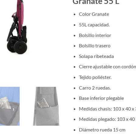
Granate 55 L
81.25 €.
65.0
Color Granate
55L capacidad.
Bolsillo interior
Bolsillo trasero
Solapa ribeteada
Cierre ajustable con cordó
Tejido poliéster.
Carro 2 ruedas.
Base inferior plegable
Medidas chasis: 103 x 40 x
Medidas plegado: 103 x 40
Diámetro rueda 15 cm