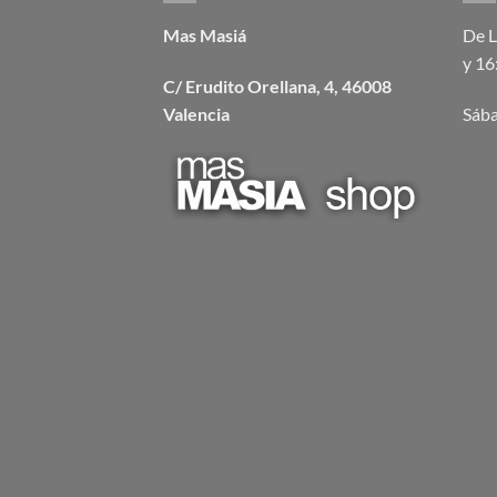
Mas Masiá
De L
y 16
C/ Erudito Orellana, 4, 46008
Valencia
Sába