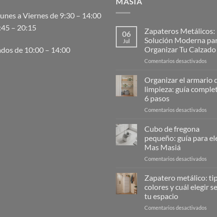
MASIA
unes a Viernes de 9:30 – 14:00
:45 – 20:15
Zapateros Metálicos:
06
Solución Moderna pa
Jul
Organizar Tu Calzado
dos de 10:00 – 14:00
en
Comentarios desactivados
Zap
Metá
Organizar el armario d
La
limpieza: guía comple
Solu
6 pasos
Mod
en
Comentarios desactivados
para
Orga
Orga
el
Tu
Cubo de fregona
arma
Cal
pequeño: guía para ele
de
Mas Masiá
la
en
Comentarios desactivados
limp
Cub
guía
de
com
Zapatero metálico: ti
freg
en
colores y cuál elegir 
peq
6
tu espacio
guía
pas
en
Comentarios desactivados
para
Zap
eleg