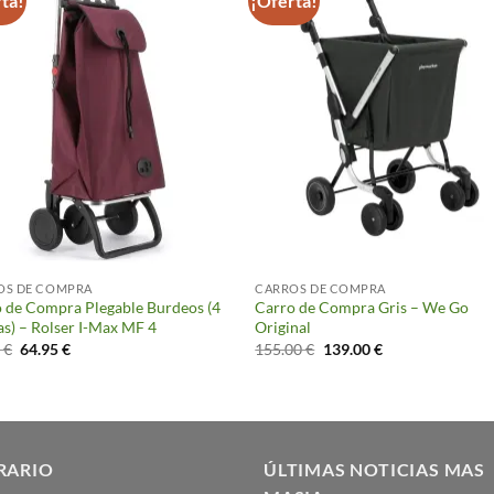
ta!
¡Oferta!
OS DE COMPRA
CARROS DE COMPRA
 de Compra Plegable Burdeos (4
Carro de Compra Gris – We Go
s) – Rolser I-Max MF 4
Original
El
El
El
El
0
€
64.95
€
155.00
€
139.00
€
precio
precio
precio
precio
original
actual
original
actual
era:
es:
era:
es:
81.20 €.
64.95 €.
155.00 €.
139.00 €.
RARIO
ÚLTIMAS NOTICIAS MAS