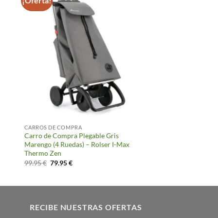
¡Oferta!
CARROS DE COMPRA
Carro de Compra Plegable Gris
Marengo (4 Ruedas) – Rolser I-Max
Thermo Zen
El
El
99.95
€
79.95
€
precio
precio
original
actual
era:
es:
99.95 €.
79.95 €.
RECIBE NUESTRAS OFERTAS