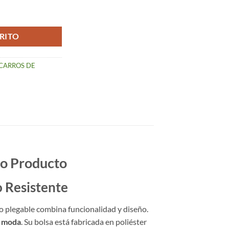
(55 L) – Travel cantidad
RITO
CARROS DE
lo Producto
o Resistente
rro plegable combina funcionalidad y diseño.
e moda
. Su bolsa está fabricada en poliéster