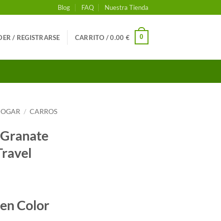
Blog
FAQ
Nuestra Tienda
0
ER / REGISTRARSE
CARRITO /
0.00
€
 HOGAR
/
CARROS
 Granate
Travel
cio
en Color
al