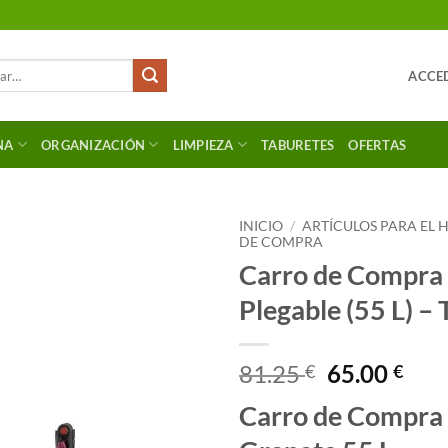
ACCED
NA
ORGANIZACIÓN
LIMPIEZA
TABURETES
OFERTAS
INICIO
/
ARTÍCULOS PARA EL
DE COMPRA
Carro de Compra
Plegable (55 L) – 
El
El
81.25
65.00
€
€
precio
pre
Carro de Compra 
original
actu
era:
es: