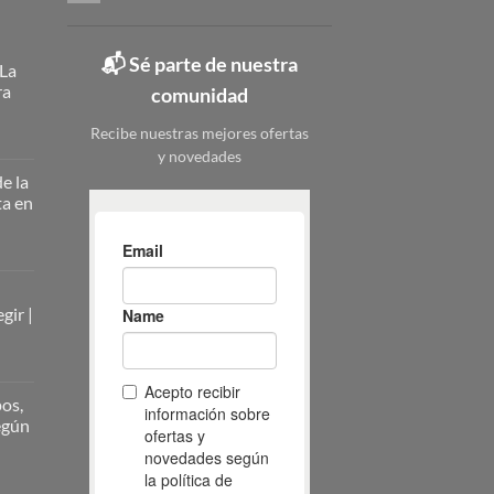
📬 Sé parte de nuestra
 La
ra
comunidad
Recibe nuestras mejores ofertas
y novedades
ateros
licos:
e la
ta en
ción
erna
nizar
nizar
rio
zado
gir |
ieza:
o
pleta
pos,
ona
según
ueño:
os
atero
ir