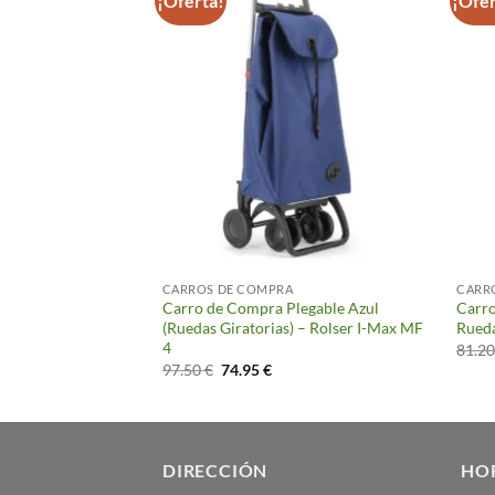
¡Oferta!
¡Ofer
CARROS DE COMPRA
CARR
Plegable Morado
Carro de Compra Plegable Azul
Carro
) – Rolser I-Max MF
(Ruedas Giratorias) – Rolser I-Max MF
Rueda
4
81.2
El
El
97.50
€
74.95
€
cio
precio
precio
ual
original
actual
era:
es:
95 €.
97.50 €.
74.95 €.
DIRECCIÓN
HO