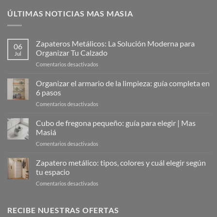
ÚLTIMAS NOTICIAS MAS MASIA
Zapateros Metálicos: La Solución Moderna para
06
Organizar Tu Calzado
Jul
en
Comentarios desactivados
Zapateros
Metálicos:
Organizar el armario de la limpieza: guía completa en
La
6 pasos
Solución
en
Comentarios desactivados
Moderna
Organizar
para
el
Cubo de fregona pequeño: guía para elegir | Mas
Organizar
armario
Tu
Masiá
de
Calzado
en
Comentarios desactivados
la
Cubo
limpieza:
de
Zapatero metálico: tipos, colores y cuál elegir según
guía
fregona
completa
tu espacio
pequeño:
en
en
Comentarios desactivados
guía
6
Zapatero
para
pasos
metálico:
elegir
tipos,
RECIBE NUESTRAS OFERTAS
|
colores