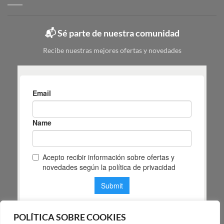
Mas
y
Masiá
cuál
elegir
📬 Sé parte de nuestra comunidad
según
tu
Recibe nuestras mejores ofertas y novedades
espacio
POLÍTICA SOBRE COOKIES