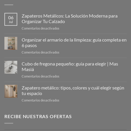
Zapateros Metálicos: La Solución Moderna para
06
Organizar Tu Calzado
Jul
en
Comentarios desactivados
Zapateros
Metálicos:
Organizar el armario de la limpieza: guía completa en
La
6 pasos
Solución
en
Comentarios desactivados
Moderna
Organizar
para
el
Cubo de fregona pequeño: guía para elegir | Mas
Organizar
armario
Tu
Masiá
de
Calzado
en
Comentarios desactivados
la
Cubo
limpieza:
de
Zapatero metálico: tipos, colores y cuál elegir según
guía
fregona
completa
tu espacio
pequeño:
en
en
Comentarios desactivados
guía
6
Zapatero
para
pasos
metálico:
elegir
tipos,
RECIBE NUESTRAS OFERTAS
|
colores
Mas
y
Masiá
cuál