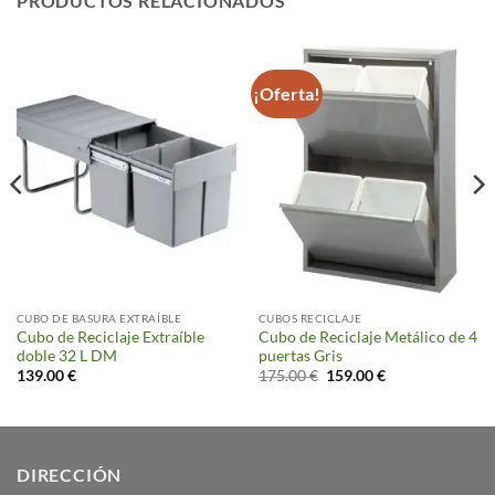
PRODUCTOS RELACIONADOS
¡Oferta!
CUBO DE BASURA EXTRAÍBLE
CUBOS RECICLAJE
Cubo de Reciclaje Extraíble
Cubo de Reciclaje Metálico de 4
doble 32 L DM
puertas Gris
El
El
139.00
€
175.00
€
159.00
€
precio
precio
original
actual
era:
es:
175.00 €.
159.00 €.
DIRECCIÓN