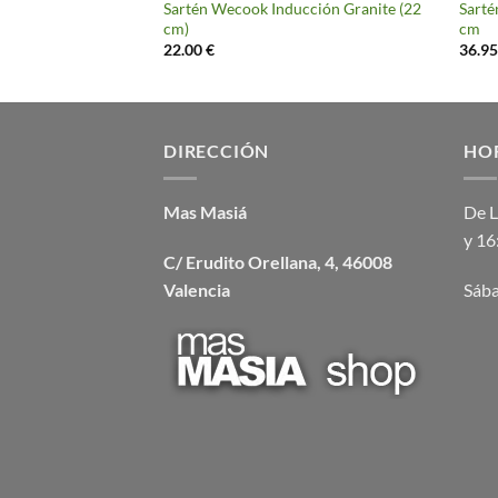
lcano Inducción (18
Sartén Wecook Inducción Granite (22
Sarté
cm)
cm
22.00
€
36.9
DIRECCIÓN
HO
Mas Masiá
De L
y 16
C/ Erudito Orellana, 4, 46008
Valencia
Sába