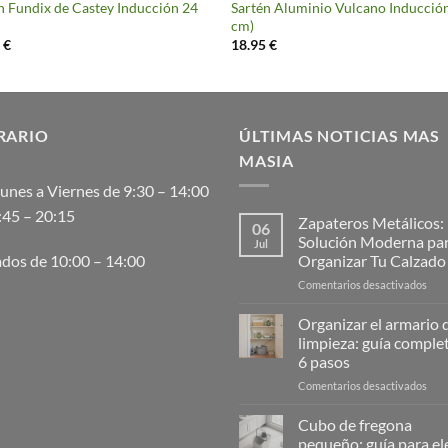
n Fundix de Castey Inducción 24
Sartén Aluminio Vulcano Inducció
cm)
5
€
18.95
€
RARIO
ÚLTIMAS NOTICIAS MAS
MASIA
unes a Viernes de 9:30 – 14:00
:45 – 20:15
Zapateros Metálicos:
06
Solución Moderna pa
Jul
Organizar Tu Calzado
dos de 10:00 – 14:00
en
Comentarios desactivados
Zap
Metá
Organizar el armario d
La
limpieza: guía comple
Solu
6 pasos
Mod
en
Comentarios desactivados
para
Orga
Orga
el
Tu
Cubo de fregona
arma
Cal
pequeño: guía para ele