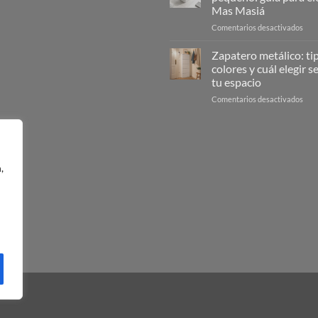
de
Mas Masiá
la
en
Comentarios desactivados
limp
Cub
guía
de
com
Zapatero metálico: ti
freg
en
colores y cuál elegir 
peq
6
tu espacio
guía
pas
en
Comentarios desactivados
para
Zap
eleg
metá
|
tipos
Mas
colo
Mas
y
,
cuál
eleg
seg
tu
espa