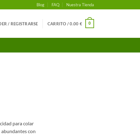
Blog
FAQ
Nuestra Tienda
0
ER / REGISTRARSE
CARRITO /
0.00
€
cidad para colar
s abundantes con