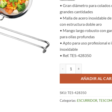
• Gran diámetro para colados 
grandes cantidades
• Malla de acero inoxidable de 
con estructura doble aro
• Mango largo robusto con ga
para ollas profundas
• Apto para uso profesional e 
inoxidable
• Ref. TES-428350
Colador (16 cm) – Grandchef cant
AÑADIR AL CAR
SKU:
TES-428350
Categorías:
ESCURRIDOR
,
TESCO