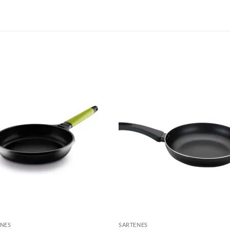
S
ENES
SARTENES