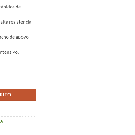
rápidos de
alta resistencia
ncho de apoyo
intensivo,
idad
RITO
MA