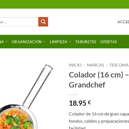
ACCED
NA
ORGANIZACIÓN
LIMPIEZA
TABURETES
OFERTAS
INICIO
/
MARCAS
/
TESCOMA
Colador (16 cm) –
Grandchef
18.95
€
Colador de 16 cm de gran capa
fondos, caldos y preparacione
facilidad.