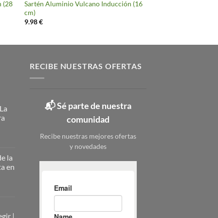
n (28
Sartén Aluminio Vulcano Inducción (16
cm)
9.98
€
RECIBE NUESTRAS OFERTAS
📬 Sé parte de nuestra
 La
ra
comunidad
Recibe nuestras mejores ofertas
y novedades
ateros
licos:
e la
ta en
ción
erna
nizar
nizar
rio
zado
gir |