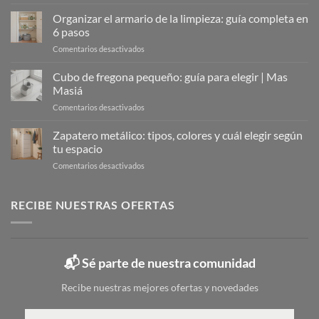
Zapateros
Metálicos:
Organizar el armario de la limpieza: guía completa en
La
6 pasos
Solución
en
Comentarios desactivados
Moderna
Organizar
para
el
Cubo de fregona pequeño: guía para elegir | Mas
Organizar
armario
Tu
Masiá
de
Calzado
en
Comentarios desactivados
la
Cubo
limpieza:
de
Zapatero metálico: tipos, colores y cuál elegir según
guía
fregona
completa
tu espacio
pequeño:
en
en
Comentarios desactivados
guía
6
Zapatero
para
pasos
metálico:
elegir
tipos,
RECIBE NUESTRAS OFERTAS
|
colores
Mas
y
Masiá
cuál
elegir
📬 Sé parte de nuestra comunidad
según
tu
Recibe nuestras mejores ofertas y novedades
espacio