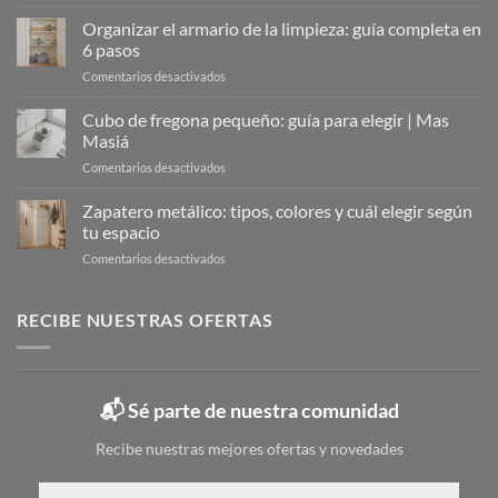
Zapateros
Metálicos:
Organizar el armario de la limpieza: guía completa en
La
6 pasos
Solución
en
Comentarios desactivados
Moderna
Organizar
para
el
Cubo de fregona pequeño: guía para elegir | Mas
Organizar
armario
Tu
Masiá
de
Calzado
en
Comentarios desactivados
la
Cubo
limpieza:
de
Zapatero metálico: tipos, colores y cuál elegir según
guía
fregona
completa
tu espacio
pequeño:
en
en
Comentarios desactivados
guía
6
Zapatero
para
pasos
metálico:
elegir
tipos,
RECIBE NUESTRAS OFERTAS
|
colores
Mas
y
Masiá
cuál
elegir
📬 Sé parte de nuestra comunidad
según
tu
Recibe nuestras mejores ofertas y novedades
espacio